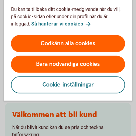
gälla?
Du kan ta tillbaka ditt cookie-medgivande när du vill,
på cookie-sidan eller under din profil när du är
Om man övningskör och olyckan är framme,
inloggad.
Så hanterar vi
cookies
.
täcker bilförsäkringen då?
Godkänn alla cookies
Gäller bilförsäkringen utanför Sverige?
Täcker försäkringen viltolyckor?
Bara nödvändiga cookies
Vilka bilar har en vagnskadegaranti?
Cookie-inställningar
Välkommen att bli kund
När du blivit kund kan du se pris och teckna
bilförsäkring.