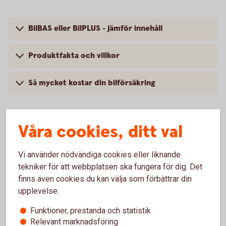
BilBAS eller BilPLUS - jämför innehåll
Produktfakta och villkor
Så mycket kostar din bilförsäkring
Våra cookies, ditt val
Vanliga frågor om att försäkra
Vi använder nödvändiga cookies eller liknande
Volvo
tekniker för att webbplatsen ska fungera för dig. Det
finns även cookies du kan välja som förbättrar din
Trafik, hel och halv – vad är det för skillnad på
upplevelse:
försäkringarna?
Funktioner, prestanda och statistik
Relevant marknadsföring
När slutar den tidigare ägarens försäkring att