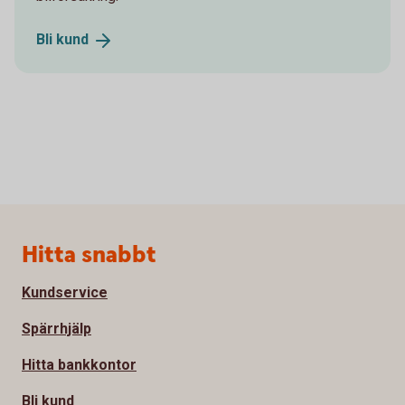
Bli
kund
Sidfot
Hitta snabbt
Kundservice
Spärrhjälp
Hitta bankkontor
Bli kund