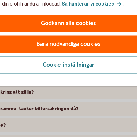
 din profil när du är inloggad.
Så hanterar vi
cookies
.
Godkänn alla cookies
Bara nödvändiga cookies
t försäkra Nissan
Cookie-inställningar
 skillnad på försäkringarna?
kring att gälla?
ramme, täcker bilförsäkringen då?
ge?