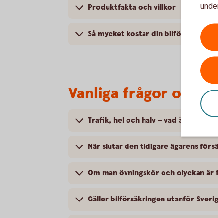
under
Produktfakta och villkor
Så mycket kostar din bilförsäkring
Vanliga frågor om at
Trafik, hel och halv – vad är det för
När slutar den tidigare ägarens försä
Om man övningskör och olyckan är f
Gäller bilförsäkringen utanför Sveri