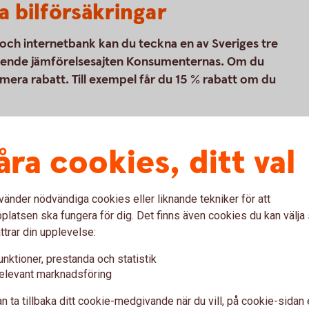
a bilförsäkringar
p och internetbank kan du teckna en av Sveriges tre
eroende jämförelsesajten Konsumenternas. Om du
 mera rabatt. Till exempel får du 15 % rabatt om du
åra cookies, ditt val
(ett bolag som ägs av Folksam) som är vår
kringar. Tre Kronor Försäkring AB är
 försäkringsförmedlare. Bilförsäkringen är
vänder nödvändiga cookies eller liknande tekniker för att
kringen vi erbjuder kan tecknas för alla
latsen ska fungera för dig. Det finns även cookies du kan välj
ttrar din upplevelse:
unktioner, prestanda och statistik
elevant marknadsföring
n ta tillbaka ditt cookie-medgivande när du vill, på cookie-sidan 