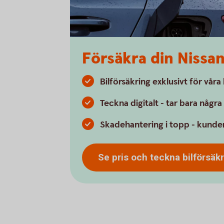
Försäkra din Nissa
Bilförsäkring exklusivt för vår
Teckna digitalt - tar bara någr
Skadehantering i topp - kunder
Se pris och teckna
bilförsäk