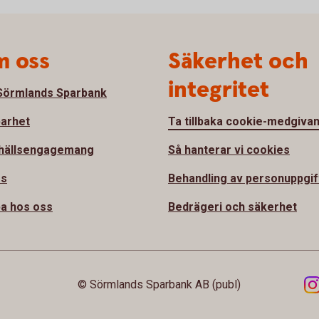
 oss
Säkerhet och
integritet
örmlands Sparbank
barhet
Ta tillbaka cookie-medgiva
hällsengagemang
Så hanterar vi cookies
ss
Behandling av personuppgif
a hos oss
Bedrägeri och säkerhet
© Sörmlands Sparbank AB (publ)