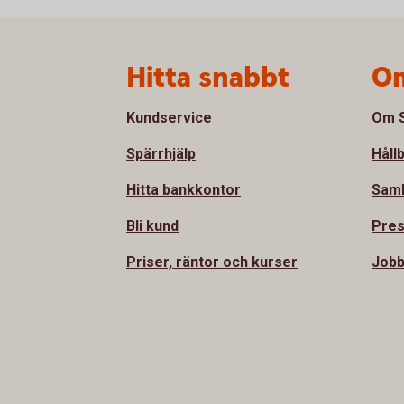
Sidfot
Hitta snabbt
Om
Kundservice
Om S
Spärrhjälp
Håll
Hitta bankkontor
Sam
Bli kund
Pre
Priser, räntor och kurser
Jobb