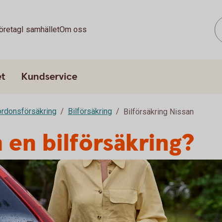
öretag
I samhället
Om oss
et
Kundservice
ordonsförsäkring
Bilförsäkring
Bilförsäkring Nissan
 en bilförsäkring?