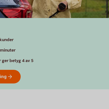
n
a kunder
a minuter
 ger betyg 4 av 5
ring