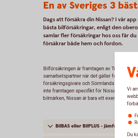
En av Sveriges 3 bäst
Dags att försäkra din Nissan? I vår ap
bästa bilförsäkringar, enligt den ob
samlar fler försäkringar hos oss får du
försäkrar både hem och fordon.
V
Bilförsäkringen är framtagen av Tre Kronor 
samarbetspartner när det gäller fordonsförsä
försäkringsgivare och Sörmlands Sparbank är
Vi an
inte framtagen specifikt för Nissan; bilförsä
webbp
bilmärken, Nissan är bara ett exempel.
förbä
F
R
BilBAS eller BilPLUS - jämför innehåll
Du ka