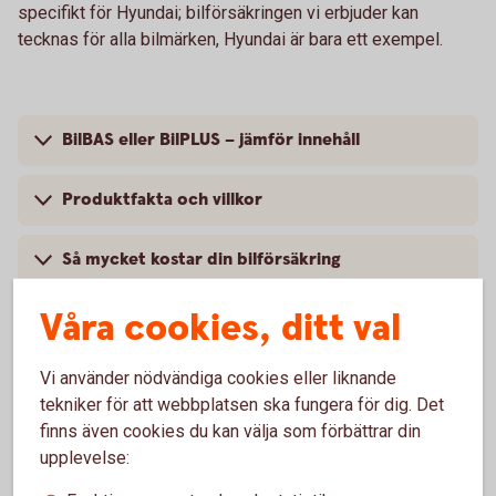
specifikt för Hyundai; bilförsäkringen vi erbjuder kan
tecknas för alla bilmärken, Hyundai är bara ett exempel.
BilBAS eller BilPLUS – jämför innehåll
Produktfakta och villkor
Så mycket kostar din bilförsäkring
Våra cookies, ditt val
Vi använder nödvändiga cookies eller liknande
Vanliga frågor om att försäkra
tekniker för att webbplatsen ska fungera för dig. Det
Hyundai
finns även cookies du kan välja som förbättrar din
upplevelse:
Trafik, hel och halv – vad är det för skillnad på