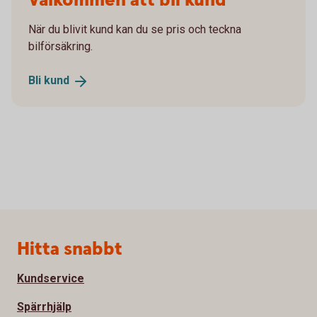
Välkommen att bli kund
När du blivit kund kan du se pris och teckna
bilförsäkring.
Bli
kund
Sidfot
Hitta snabbt
Kundservice
Spärrhjälp