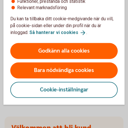
Funktioner, prestanda och statistik
försäkringarna?
Relevant marknadsföring
Du kan ta tillbaka ditt cookie-medgivande när du vill,
När slutar den tidigare ägarens försäkring att
på cookie-sidan eller under din profil när du är
gälla?
inloggad.
Så hanterar vi
cookies
.
Om man övningskör och olyckan är framme,
täcker bilförsäkringen då?
Godkänn alla cookies
Gäller bilförsäkringen utanför Sverige?
Bara nödvändiga cookies
Täcker försäkringen viltolyckor?
Cookie-inställningar
Vilka bilar har en vagnskadegaranti?