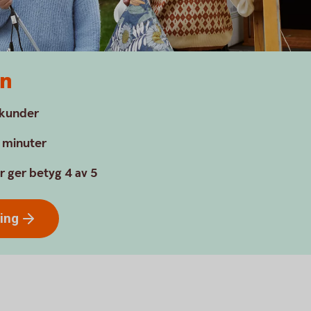
en
a kunder
a minuter
r ger betyg 4 av 5
ring