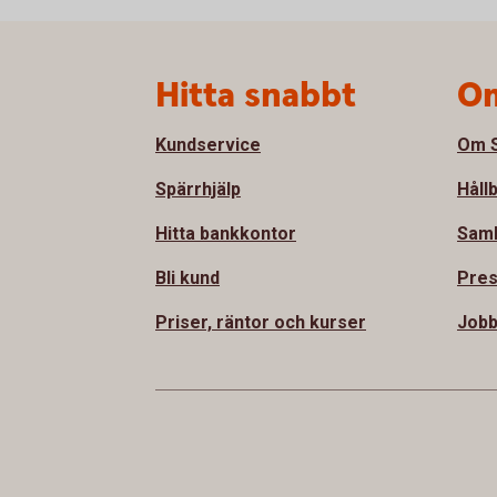
Sidfot
Hitta snabbt
Om
Kundservice
Om S
Spärrhjälp
Håll
Hitta bankkontor
Sam
Bli kund
Pre
Priser, räntor och kurser
Jobb