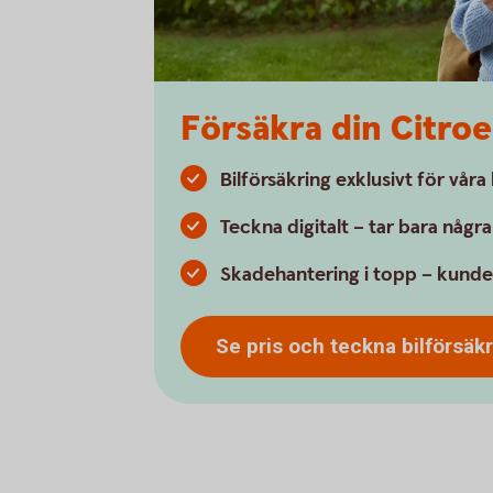
Försäkra din Citro
Bilförsäkring exklusivt för vår
Teckna digitalt – tar bara någr
Skadehantering i topp – kunde
Se pris och teckna
bilförsäk