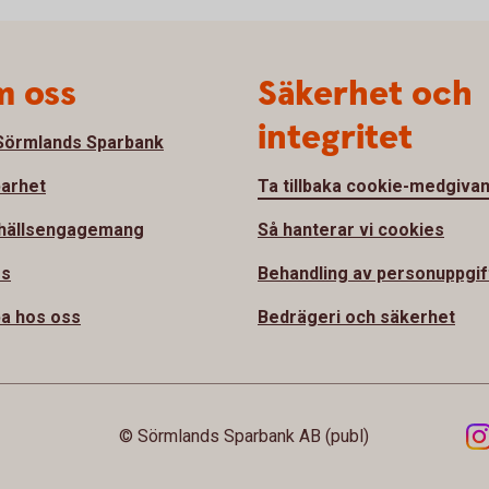
 oss
Säkerhet och
integritet
örmlands Sparbank
barhet
Ta tillbaka cookie-medgiva
hällsengagemang
Så hanterar vi cookies
ss
Behandling av personuppgif
a hos oss
Bedrägeri och säkerhet
© Sörmlands Sparbank AB (publ)