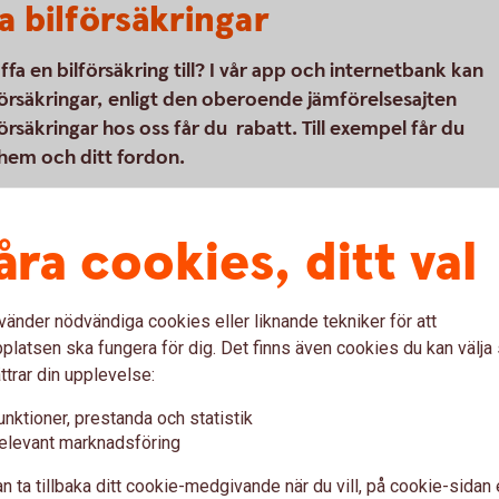
a bilförsäkringar
a en bilförsäkring till? I vår app och internetbank kan
försäkringar, enligt den oberoende jämförelsesajten
säkringar hos oss får du rabatt. Till exempel får du
 hem och ditt fordon.
åra cookies, ditt val
(ett bolag som ägs av Folksam) som är vår
kringar. Tre Kronor Försäkring AB är
 försäkringsförmedlare. Bilförsäkringen är
vänder nödvändiga cookies eller liknande tekniker för att
kringen vi erbjuder kan tecknas för alla
latsen ska fungera för dig. Det finns även cookies du kan välj
ttrar din upplevelse:
unktioner, prestanda och statistik
elevant marknadsföring
l
n ta tillbaka ditt cookie-medgivande när du vill, på cookie-sidan 