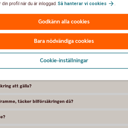
 din profil när du är inloggad.
Så hanterar vi
cookies
.
Godkänn alla cookies
Bara nödvändiga cookies
t försäkra Citroen
Cookie-inställningar
 skillnad på försäkringarna?
kring att gälla?
ramme, täcker bilförsäkringen då?
ge?