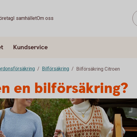
öretag
I samhället
Om oss
et
Kundservice
ordonsförsäkring
Bilförsäkring
Bilförsäkring Citroen
en en bilförsäkring?