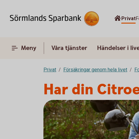
Privat
F
Meny
Våra tjänster
Händelser i liv
Privat
Försäkringar genom hela livet
F
Har din Citro