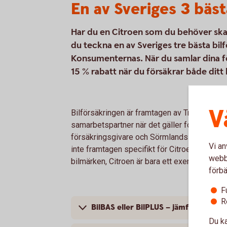
En av Sveriges 3 bäst
Har du en Citroen som du behöver skaff
du teckna en av Sveriges tre bästa bil
Konsumenternas. När du samlar dina för
15 % rabatt när du försäkrar både ditt
V
Bilförsäkringen är framtagen av Tre Kronor 
samarbetspartner när det gäller fordonsförsä
försäkringsgivare och Sörmlands Sparbank är
Vi an
inte framtagen specifikt för Citroen; bilförsä
webbp
bilmärken, Citroen är bara ett exempel.
förbä
F
R
BilBAS eller BilPLUS – jämför innehål
Du ka