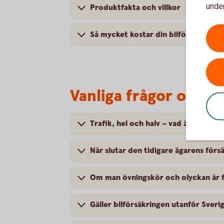
under
Produktfakta och villkor
Så mycket kostar din bilförsäkring
Vanliga frågor om at
Trafik, hel och halv – vad är det för
När slutar den tidigare ägarens försä
Om man övningskör och olyckan är f
Gäller bilförsäkringen utanför Sveri