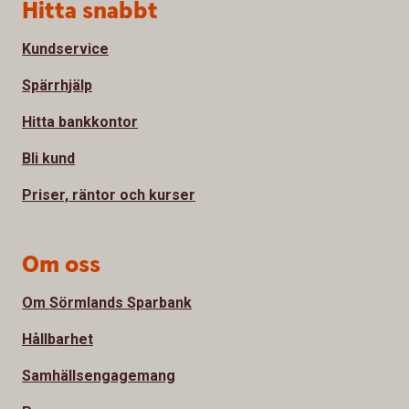
Sidfot
Hitta snabbt
Kundservice
Spärrhjälp
Hitta bankkontor
Bli kund
Priser, räntor och kurser
Om oss
Om Sörmlands Sparbank
Hållbarhet
Samhällsengagemang