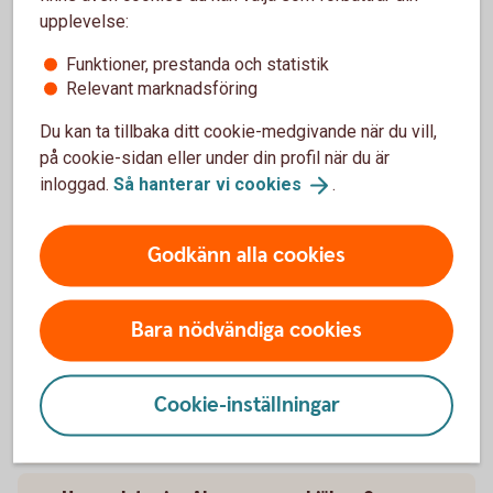
appen
upplevelse:
Funktioner, prestanda och statistik
Logga in i appen för privatpersoner och välj Du.
Relevant marknadsföring
Under tjänster välj Abonnemangshjälpen och följ
instruktionerna på skärmen.
Du kan ta tillbaka ditt cookie-medgivande när du vill,
på cookie-sidan eller under din profil när du är
inloggad.
Så hanterar vi
cookies
.
Frågor och svar om
Godkänn alla cookies
Abonnemangshjälpen
Bara nödvändiga cookies
Vad är abonnemangshjälpen?
Cookie-inställningar
Vad kostar det att använda
abonnemangshjälpen?