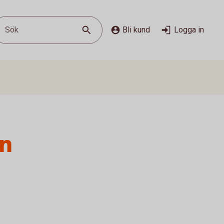
Sök
Bli kund
Logga in
en