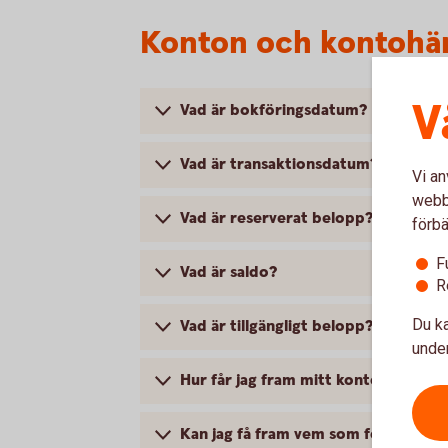
Konton och kontohä
V
Vad är bokföringsdatum?
Vad är transaktionsdatum?
Vi an
webbp
Vad är reserverat belopp?
förbä
F
Vad är saldo?
R
Du ka
Vad är tillgängligt belopp?
under
Hur får jag fram mitt kontoutdrag?
Kan jag få fram vem som fört över pe