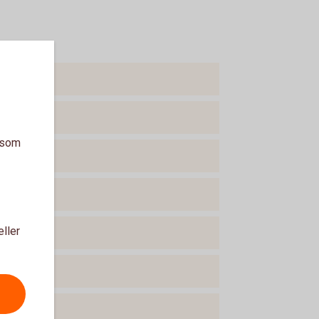
a som
eller