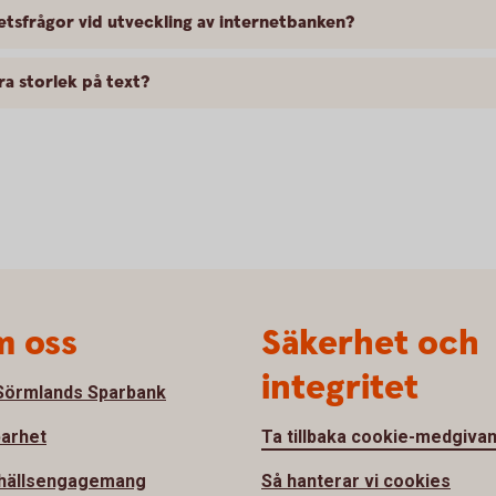
etsfrågor vid utveckling av internetbanken?
dra storlek på text?
 oss
Säkerhet och
integritet
örmlands Sparbank
barhet
Ta tillbaka cookie-medgiva
hällsengagemang
Så hanterar vi cookies