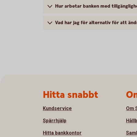
Hur arbetar banken med tillgängligh
Vad har jag för alternativ för att än
Sidfot
Hitta snabbt
Om
Kundservice
Om S
Spärrhjälp
Håll
Hitta bankkontor
Sam