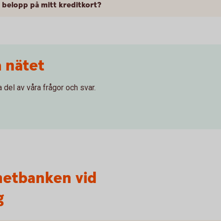
igt belopp på mitt kreditkort?
 nätet
a del av våra frågor och svar.
rnetbanken vid
g