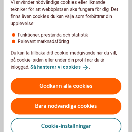
Vi använder nödvändiga cookies eller liknande
saknar stöd för iOS 16 och du behöver då skaffa en
tekniker för att webbplatsen ska fungera för dig. Det
ny iPhone eller iPad för att kunna använda vår app.
finns även cookies du kan välja som förbättrar din
Kontakta Apple om du undrar vilken version av iOS
upplevelse:
din enhet stödjer.
Funktioner, prestanda och statistik
Identifiera iPhone-modell
(apple.com)
Relevant marknadsföring
Identifiera iPad-modell
(apple.com)
Du kan ta tillbaka ditt cookie-medgivande när du vill,
på cookie-sidan eller under din profil när du är
inloggad.
Så hanterar vi
cookies
.
Godkänn alla cookies
Instruktioner för uppdatering av
Bara nödvändiga cookies
iOS och Android
iOS
Cookie-inställningar