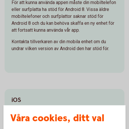
För att kunna använda appen måste din mobiltelefon
eller surfplatta ha stöd för Android 8. Vissa äldre
mobiltelefoner och surfplattor saknar stöd för
Android 8 och du kan behöva skaffa en ny enhet för
att fortsatt kunna använda vår app.
Kontakta tillverkaren av din mobila enhet om du
undrar vilken version av Android den har stöd för.
iOS
Från och med 30 mars 2026 kan du inte längre
Våra cookies, ditt val
använda appen med iOS 15, du måste minst ha
uppgraderat till iOS 16.6. Vissa äldre mobila enheter