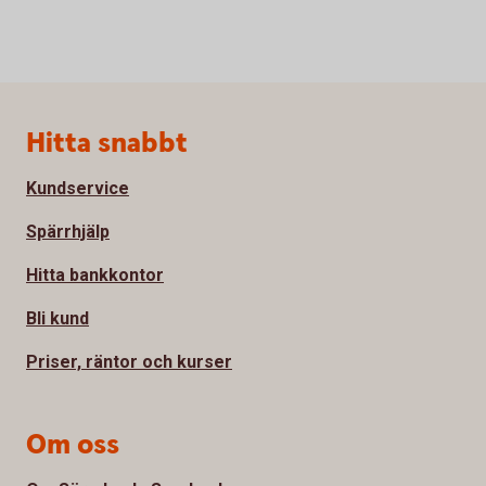
Sidfot
Hitta snabbt
Kundservice
Spärrhjälp
Hitta bankkontor
Bli kund
Priser, räntor och kurser
Om oss