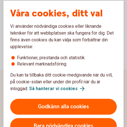
Allmänna villkor internetbanken för privatpersoner
Våra cookies, ditt val
(pdf)
Särskilda villkor internetbanken för företag (pdf)
Vi använder nödvändiga cookies eller liknande
tekniker för att webbplatsen ska fungera för dig. Det
finns även cookies du kan välja som förbättrar din
upplevelse:
Funktioner, prestanda och statistik
Relevant marknadsföring
Du kan ta tillbaka ditt cookie-medgivande när du vill,
Sidfot
på cookie-sidan eller under din profil när du är
Hitta snabbt
inloggad.
Så hanterar vi
cookies
.
Kundservice
Godkänn alla cookies
Spärrhjälp
Hitta bankkontor
Bara nödvändiga cookies