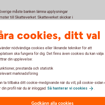
n Sverige måste banken lämna upplysningar
mster till Skatteverket. Skatteverket skickar i
eten i det land där du har skattehemvist.
åra cookies, ditt val
 du är bosatt eller vistas under ett halvår
attehemvist i landet på grund av
exempelvis USA.
vänder nödvändiga cookies eller liknande tekniker för att
kontakta Skatteverket eller aktuellt lands
latsen ska fungera för dig. Det finns även cookies du kan välj
ttrar din upplevelse:
unktioner, prestanda och statistik
elevant marknadsföring
A
Skattehemvis
n ta tillbaka ditt cookie-medgivande när du vill, på cookie-sidan 
 din profil när du är inloggad.
Så hanterar vi
cookies
.
Sverige elle
g av kunder som har
s hemsida.
Godkänn alla cookies
Du kan läsa mer om banken