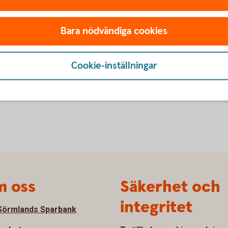
skattehemvist i annat land
(financesweden.se)
hemsida.
Bara nödvändiga cookies
CRS - Skatterättslig hemv
(financesweden.se)
Cookie-inställningar
 oss
Säkerhet och
integritet
örmlands Sparbank