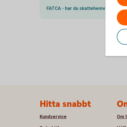
FATCA - har du skattehemvist i USA?
Sidfot
Hitta snabbt
Om
Kundservice
Om S