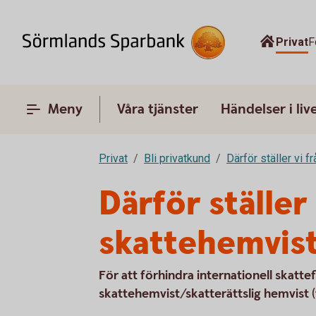
Privat
F
Meny
Våra tjänster
Händelser i liv
Privat
Bli privatkund
Därför ställer vi f
Därför ställe
skattehemvis
För att förhindra internationell skatte
skattehemvist/skatterättslig hemvist (