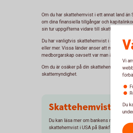
Om du har skattehemvist i ett annat land ä
om dina finansiella tillgångar och kapitalinko
sin tur uppgifterna vidare till skattemyndigh
V
Du har vanligtvis skattehemvist i det land där
eller mer. Vissa länder anser att man har sk
medborgarskap oavsett var man är bosatt, 
Vi an
Om du är osäker på din skattehemvist bör du 
webbp
skattemyndighet.
förbä
F
R
Skattehemvist i US
Du ka
under
Du kan läsa mer om bankens rapporterin
skattehemvist i USA på Bankföreningen