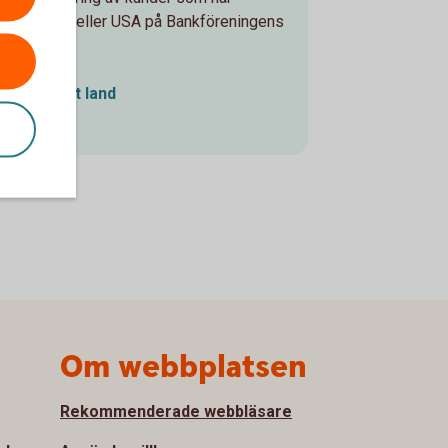
 än Sverige eller USA på Bankföreningens
ist i annat land
Om webbplatsen
Rekommenderade webbläsare