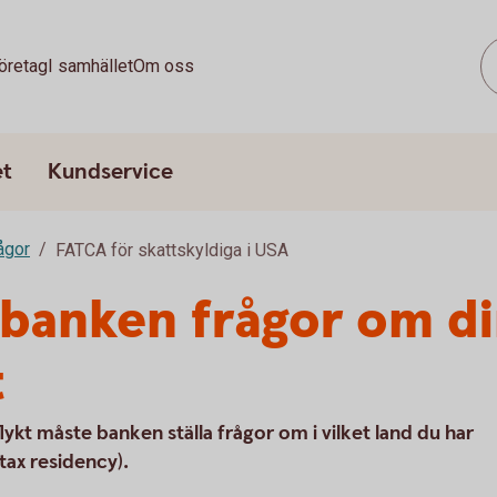
öretag
I samhället
Om oss
et
Kundservice
rågor
FATCA för skattskyldiga i USA
r banken frågor om d
t
flykt måste banken ställa frågor om i vilket land du har
tax residency).