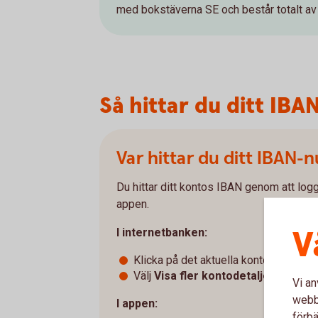
med bokstäverna SE och består totalt av
Så hittar du ditt IBA
Var hittar du ditt IBAN
Du hittar ditt kontos IBAN genom att logg
appen.
V
I internetbanken:
Klicka på det aktuella kontot
Välj
Visa fler kontodetaljer
Vi an
webbp
I appen:
förbä