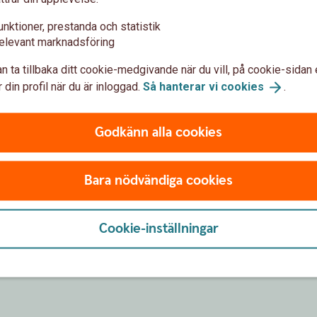
unktioner, prestanda och statistik
elevant marknadsföring
 siffror, till exempel
n ta tillbaka ditt cookie-medgivande när du vill, på cookie-sidan 
 din profil när du är inloggad.
Så hanterar vi
cookies
.
Godkänn alla cookies
Bara nödvändiga cookies
Räkna ut ditt IBAN-nummer
Cookie-inställningar
t IBAN-nummer med IBAN-räknaren. Den fungerar endast
Sparbankerna. Ange alltid IBAN tillsammans med bank
SWEDSESS (för Swedbank och sparbankerna).