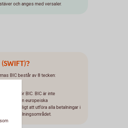
okstäver och anges med versaler.
C (SWIFT)?
as BIC består av 8 tecken:
istället för BIC. BIC är inte
alningar (den europeiska
ör det möjligt att utföra alla betalningar i
 eurobetalningsområdet.
a som