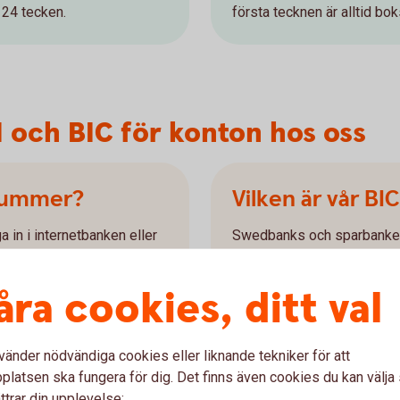
 24 tecken.
första tecknen är alltid b
N och BIC för konton hos oss
-nummer?
Vilken är vår BI
a in i internetbanken eller
Swedbanks och sparbankern
SWEDSESS.
åra cookies, ditt val
Ibland används ordet SWIFT 
obligatoriskt för SEPA-bet
gireringsstandarden) vilka g
vänder nödvändiga cookies eller liknande tekniker för att
euro inom det gemensamma
latsen ska fungera för dig. Det finns även cookies du kan välj
ttrar din upplevelse: