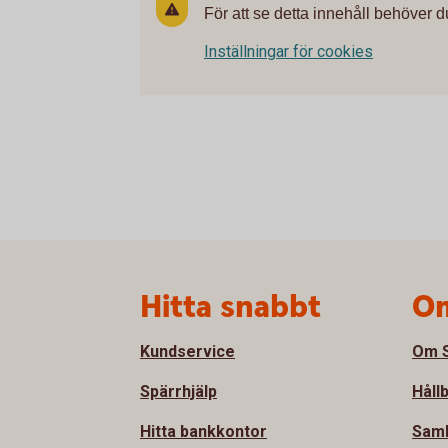
För att se detta innehåll behöver d
Inställningar för cookies
Sidfot
Hitta snabbt
Om
Kundservice
Om S
Spärrhjälp
Håll
Hitta bankkontor
Sam