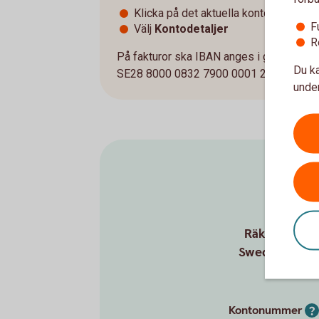
Klicka på det aktuella kontot
F
Välj
Kontodetaljer
R
På fakturor ska IBAN anges i grupper om 4
Du ka
SE28 8000 0832 7900 0001 2345.
under
Räkna ut dit
Swedbank och 
Kontonummer