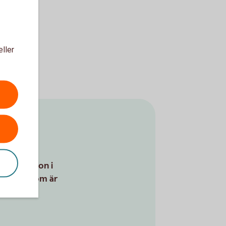
eller
 för konton i
ens BIC som är