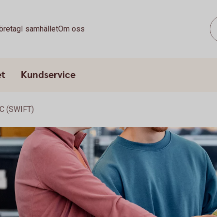
öretag
I samhället
Om oss
et
Kundservice
IC (SWIFT)