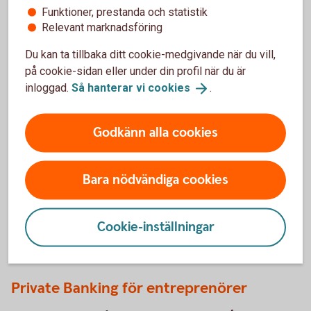
Funktioner, prestanda och statistik
Young family with baby going over finances at home
Relevant marknadsföring
Hur finansierar du ett
Du kan ta tillbaka ditt cookie-medgivande när du vill,
företagsköp?
på cookie-sidan eller under din profil när du är
inloggad.
Så hanterar vi
cookies
.
Ett företagsköp är ofta en stor investering. Med en
genomtänkt finansiering som tar höjd för både köpet
och tiden efter övertagandet skapar du bättre
Godkänn alla cookies
förutsättningar för en bra start.
Så finansierar du ett
företagsköp
Bara nödvändiga cookies
Cookie-inställningar
Du kanske också är intresserad av
Private Banking för entreprenörer