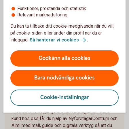
Innan du bestämmer dig
Funktioner, prestanda och statistik
Relevant marknadsföring
Inför ett företagsköp är det bra att skapa en tydlig bild av
både företagets ekonomi och framtida möjligheter. Titta på
Du kan ta tillbaka ditt cookie-medgivande när du vill,
lönsamhet, kassaflöde, kunder och beroendet av viktiga
på cookie-sidan eller under din profil när du är
personer. Fundera också på vilka risker du tar över och vilka
inloggad.
Så hanterar vi cookies
.
investeringar som kan behövas efter köpet.
En genomtänkt värdering kan ge dig ett bättre underlag inför
Godkänn alla cookies
förhandlingen – och hjälpa dig att bedöma om affären
passar dina planer.
Bara nödvändiga cookies
Cookie-inställningar
Så här gör du en affärsplan
Vill du komma i gång med ditt företagande? Som
kund hos oss får du hjälp av NyföretagarCentrum och
Almi med mall, guide och digitala verktyg så att du