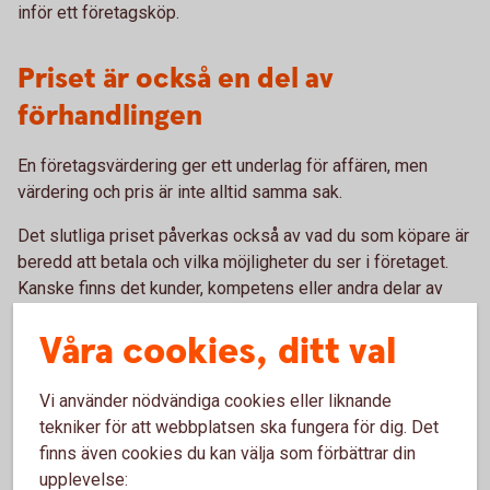
inför ett företagsköp.
Priset är också en del av
förhandlingen
En företagsvärdering ger ett underlag för affären, men
värdering och pris är inte alltid samma sak.
Det slutliga priset påverkas också av vad du som köpare är
beredd att betala och vilka möjligheter du ser i företaget.
Kanske finns det kunder, kompetens eller andra delar av
verksamheten som har ett särskilt värde för just ditt
Våra cookies, ditt val
företag.
Därför är det viktigt att utgå från dina egna mål med köpet.
Vi använder nödvändiga cookies eller liknande
Vad ska företagsköpet bidra med – och vad är det värt för
tekniker för att webbplatsen ska fungera för dig. Det
dig?
finns även cookies du kan välja som förbättrar din
upplevelse: