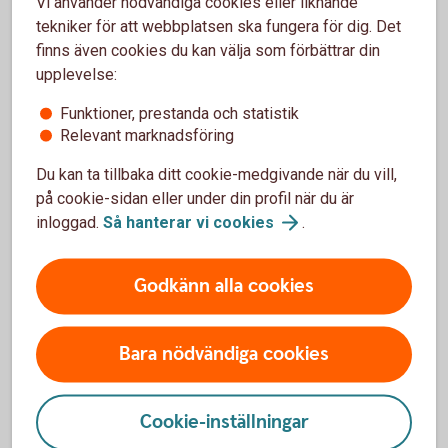
Vi använder nödvändiga cookies eller liknande
Om ditt företag tecknar Swedbank Pensionsplan till förmån
tekniker för att webbplatsen ska fungera för dig. Det
för en anställd är premien avdragsgill med upp till 35
finns även cookies du kan välja som förbättrar din
procent av den anställdes lön, dock max tio prisbasbelopp.
upplevelse:
Skatteregler
Funktioner, prestanda och statistik
Relevant marknadsföring
Se över basbelopp inför årsskiftet
Du kan ta tillbaka ditt cookie-medgivande när du vill,
på cookie-sidan eller under din profil när du är
Inför årsskiftet kan det vara bra att se över kommande
inloggad.
Så hanterar vi
cookies
.
förändringar i basbelopp för att se om du behöver göra
justeringar.
Basbelopp
Godkänn alla cookies
Bara nödvändiga cookies
Förköpsinformation och villkor
Cookie-inställningar