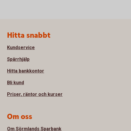
Sidfot
Hitta snabbt
Kundservice
Spärrhjälp
Hitta bankkontor
Bli kund
Priser, räntor och kurser
Om oss
Om Sörmlands Sparbank