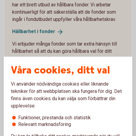
har ett brett utbud av hållbara fonder. Vi arbetar
kontinuerligt för att säkerställa att de fonder som
ingår i fondutbudet uppfyller våra hållbarhetskrav.
Hållbarhet i
fonder
Vi erbjuder många fonder som tar extra hänsyn till
hållbarhet så att du kan göra hållbara val för ditt
pensionssparande.
Våra cookies, ditt val
Swedbank Robur Global Impact och Climate Impact
är exempel på fonder som fokuserar på hållbarhet
Vi använder nödvändiga cookies eller liknande
och investerar i bolag som bidrar till FN:s globala
tekniker för att webbplatsen ska fungera för dig. Det
mål. I länkarna nedan kan du räkna ut hur ditt
finns även cookies du kan välja som förbättrar din
sparande inom din tjänstepension i dessa fonder
upplevelse:
kan bidra till hållbarhetsaktiviteter.
Funktioner, prestanda och statistik
Global Impact - Placera din tjänstepension med
Relevant marknadsföring
fokus på en hållbar
utveckling (swedbank-robur.se)
Du kan ta tillbaka ditt cookie-medgivande när du vill,