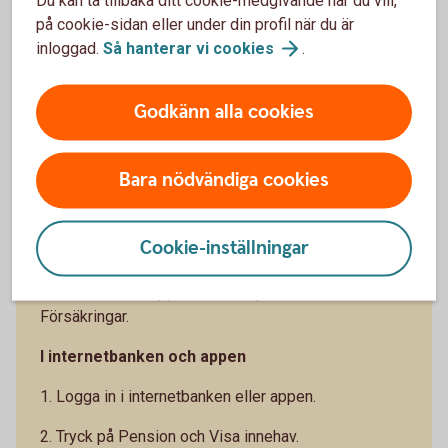
på cookie-sidan eller under din profil när du är
Climate Impact - Placera din tjänstepension med
inloggad.
Så hanterar vi
cookies
.
fokus på en hållbar
utveckling (swedbank-robur.se)
Godkänn alla cookies
Bara nödvändiga cookies
Se dina försäkringar
Cookie-inställningar
Du kan se dina försäkringar och byta fonder i både
internetbanken, appen eller via portalen Mina
Försäkringar.
I internetbanken och appen
1. Logga in i internetbanken eller appen.
2. Tryck på Pension och Visa innehav.