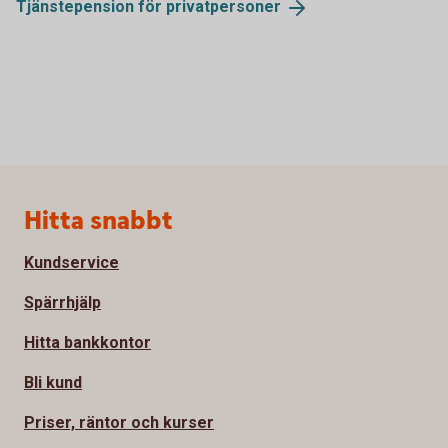
Tjänstepension för
privatpersoner
Sidfot
Hitta snabbt
Kundservice
Spärrhjälp
Hitta bankkontor
Bli kund
Priser, räntor och kurser