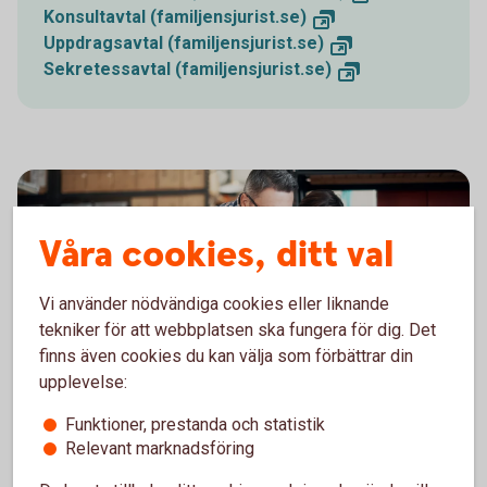
Konsultavtal (familjensjurist.se)
Uppdragsavtal (familjensjurist.se)
Sekretessavtal (familjensjurist.se)
Våra cookies, ditt val
Vi använder nödvändiga cookies eller liknande
tekniker för att webbplatsen ska fungera för dig. Det
finns även cookies du kan välja som förbättrar din
upplevelse:
Vill du ha koll på ekonomi och skatt?
Funktioner, prestanda och statistik
Relevant marknadsföring
Rätt stöd kan göra det enklare att fatta trygga beslut.