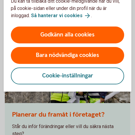
Du kan ta tillbaka ditt cookie-medgivande när du vill,
Deklarationshjälp (familjensjurist.se)
på cookie-sidan eller under din profil när du är
Skatt (familjensjurist.se)
inloggad.
Så hanterar vi cookies
.
Godkänn alla cookies
Bara nödvändiga cookies
Cookie-inställningar
Planerar du framåt i företaget?
Står du inför förändringar eller vill du säkra nästa
steg?