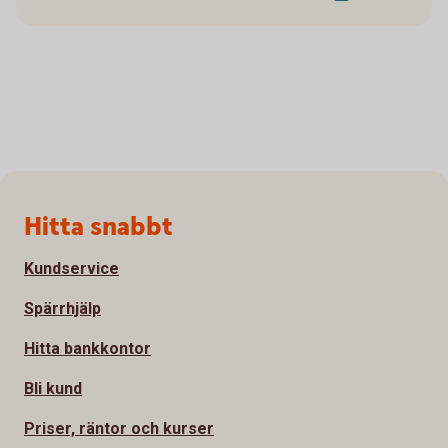
Sidfot
Hitta snabbt
Kundservice
Spärrhjälp
Hitta bankkontor
Bli kund
Priser, räntor och kurser