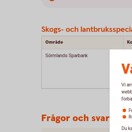
Skogs- och lantbruksspeci
Område
K
Sörmlands Sparbank
E
V
K
Vi an
webbp
förbä
F
Frågor och svar
R
Du ka