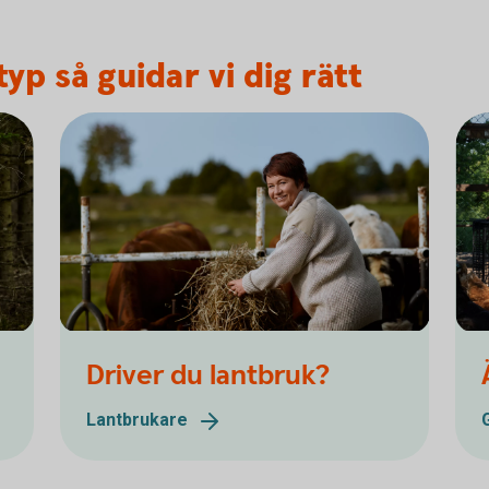
yp så guidar vi dig rätt
Driver du lantbruk?
Lantbrukare