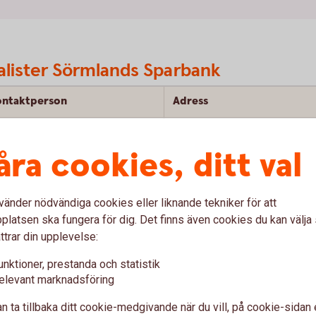
alister Sörmlands Sparbank
ontaktperson
Adress
Box 1027,
melie
Brolin
611 29 Nyköping
åra cookies, ditt val
Box 156,
ajsa
Fröberg
641 30 Katrineholm
vänder nödvändiga cookies eller liknande tekniker för att
latsen ska fungera för dig. Det finns även cookies du kan välj
ttrar din upplevelse:
unktioner, prestanda och statistik
elevant marknadsföring
n ta tillbaka ditt cookie-medgivande när du vill, på cookie-sidan 