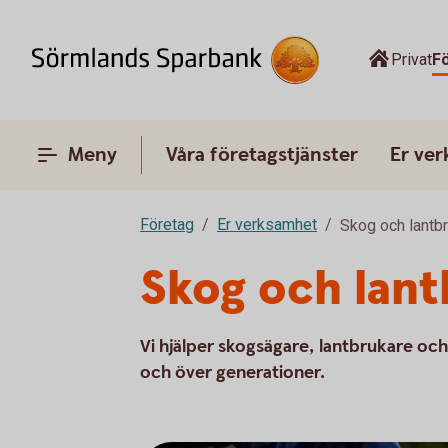
Privat
F
Meny
Våra företagstjänster
Er ve
Företag
Er verksamhet
Skog och lantb
Skog och lan
Vi hjälper skogsägare, lantbrukare och
och över generationer.