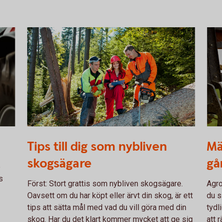
493744040
Male
Tips till dig som nybliven
Mä
skogsägare
gå
e
s
Först: Stort grattis som nybliven skogsägare.
Agro
Oavsett om du har köpt eller ärvt din skog, är ett
du s
tips att sätta mål med vad du vill göra med din
tydl
skog. Har du det klart kommer mycket att ge sig
att 