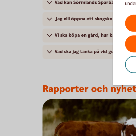
Vad kan Sörmlands Sparbank hjälpa
under
Jag vill öppna ett skogskonto, hur s
Vi ska köpa en gård, hur kan banken
Vad ska jag tänka på vid generations
Rapporter och nyhe