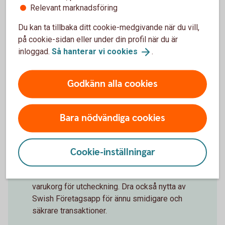
Relevant marknadsföring
Du kan ta tillbaka ditt cookie-medgivande när du vill,
på cookie-sidan eller under din profil när du är
inloggad.
Så hanterar vi
cookies
.
Godkänn alla cookies
Bara nödvändiga cookies
Spot transfer money
Ta betalt med Swish
Erbjud dina kunder att swisha! Swish Handel
Cookie-inställningar
förenklar framför allt för e-handelsföretag
som har fler betalsätt, kassa och/eller
varukorg för utcheckning. Dra också nytta av
Swish Företagsapp för ännu smidigare och
säkrare transaktioner.