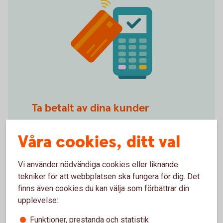
Spot Blip Your Card
Ta betalt av dina kunder
Swedbank Pay erbjuder allt som behövs för
Våra cookies, ditt val
att enkelt kunna ta emot betalningar från dina
kunder oavsett om det gäller butik eller e-
handel.
Vi använder nödvändiga cookies eller liknande
tekniker för att webbplatsen ska fungera för dig. Det
Ta betalt i butik och
online
finns även cookies du kan välja som förbättrar din
upplevelse:
Funktioner, prestanda och statistik