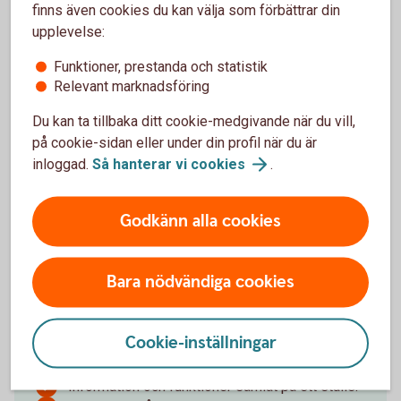
finns även cookies du kan välja som förbättrar din
upplevelse:
Funktioner, prestanda och statistik
Relevant marknadsföring
Du kan ta tillbaka ditt cookie-medgivande när du vill,
på cookie-sidan eller under din profil när du är
inloggad.
Så hanterar vi
cookies
.
Godkänn alla cookies
Ramavtalsportalen – för dig med
ramavtal inom leasing
Bara nödvändiga cookies
Ramavtalsportalen gör hanteringen av
leasingärenden enklare, smidigare och mer
Cookie-inställningar
effektiv.
Information och funktioner samlat på ett ställe.