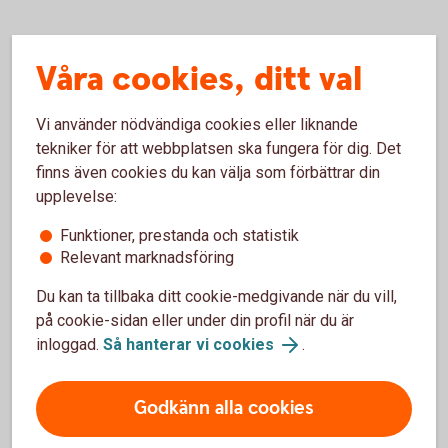
Våra cookies, ditt val
Inte företagskund hos oss
ännu?
Vi använder nödvändiga cookies eller liknande
tekniker för att webbplatsen ska fungera för dig. Det
För att ansöka om företagslån behöver du vara kund
finns även cookies du kan välja som förbättrar din
hos oss. Läs mer om hur du blir kund och
upplevelse:
välkommen med din ansökan.
Funktioner, prestanda och statistik
Relevant marknadsföring
Bli kund
Du kan ta tillbaka ditt cookie-medgivande när du vill,
på cookie-sidan eller under din profil när du är
inloggad.
Så hanterar vi cookies
.
Frågor?
Godkänn alla cookies