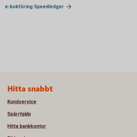
e-bokföring
Speedledger
Sidfot
Hitta snabbt
Kundservice
Spärrhjälp
Hitta bankkontor