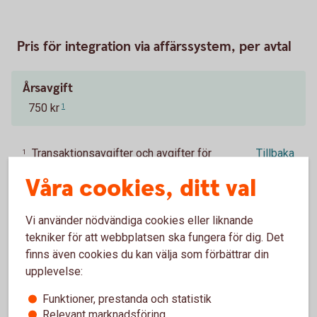
Pris för integration via affärssystem, per avtal
Årsavgift
750 kr
1
Transaktionsavgifter och avgifter för
Tillbaka
1
underliggande tjänster och produkter
Våra cookies, ditt val
tillkommer.
Vi använder nödvändiga cookies eller liknande
tekniker för att webbplatsen ska fungera för dig. Det
finns även cookies du kan välja som förbättrar din
Vad är ERP, bankintegration och
upplevelse:
ERP-integration?
Funktioner, prestanda och statistik
Relevant marknadsföring