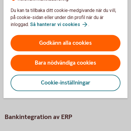
Vad betyder ERP?
Du kan ta tillbaka ditt cookie-medgivande när du vill,
på cookie-sidan eller under din profil när du är
inloggad.
Så hanterar vi
cookies
.
ERP står för Enterprise Resource Planning – på svenska
affärssystem. Det är ett affärssystem, alltså ett IT-system,
som hjälper företag att hantera olika delar av verksamheten,
Godkänn alla cookies
som ekonomi, HR, logistik eller tillverkning. De finns i
många former – från små bokföringsprogram till
avancerade system för stora företag.
Bara nödvändiga cookies
När vi pratar om ERP-system inkluderar vi också andra
system där en bankkoppling kan vara till nytta – till
Cookie-inställningar
exempel lönesystem, fastighetssystem eller enklare
redovisnings- och bokföringsprogram.
Bankintegration av ERP