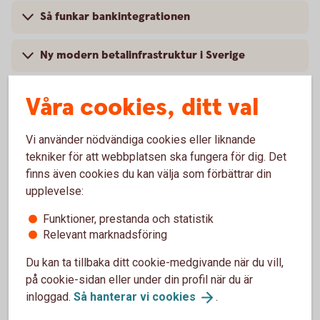
Så funkar bankintegrationen
Ny modern betalinfrastruktur i Sverige
Våra cookies, ditt val
Vi använder nödvändiga cookies eller liknande
tekniker för att webbplatsen ska fungera för dig. Det
finns även cookies du kan välja som förbättrar din
upplevelse:
Funktioner, prestanda och statistik
Relevant marknadsföring
Du kan ta tillbaka ditt cookie-medgivande när du vill,
Hantera er ekonomi på ett
på cookie-sidan eller under din profil när du är
inloggad.
Så hanterar vi
cookies
.
enkelt,
snabbt
och
säkert