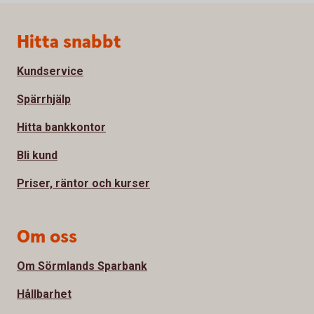
Sidfot
Hitta snabbt
Kundservice
Spärrhjälp
Hitta bankkontor
Bli kund
Priser, räntor och kurser
Om oss
Om Sörmlands Sparbank
Hållbarhet