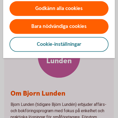
sätt med bankintegration.
Godkänn alla cookies
Bara nödvändiga cookies
Cookie-inställningar
Bjorn
Lunden
Om Bjorn Lunden
Bjorn Lunden (tidigare Björn Lundén) erbjuder affärs-
och bokföringsprogram med fokus på enkelhet och
praktiska lösningar för småföretagare. Förutom