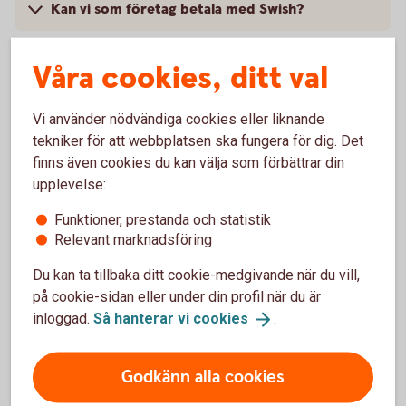
Kan vi som företag betala med Swish?
Vilka regler gäller för återbetalningar?
Våra cookies, ditt val
Är det möjligt att ha andra valutor än svenska
Vi använder nödvändiga cookies eller liknande
kronor i Swish?
tekniker för att webbplatsen ska fungera för dig. Det
finns även cookies du kan välja som förbättrar din
Kan vi ha samma nummer för Swish Handel och
upplevelse:
Swish Företag?
Funktioner, prestanda och statistik
Relevant marknadsföring
Finns det någon beloppsbegränsning för Swish
Handel?
Du kan ta tillbaka ditt cookie-medgivande när du vill,
på cookie-sidan eller under din profil när du är
Finns det något konsumentskydd för Swish?
inloggad.
Så hanterar vi
cookies
.
Hur avslutar vi Swish Handel?
Godkänn alla cookies