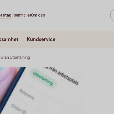
öretag
I samhället
Om oss
rksamhet
Kundservice
wish Utbetalning