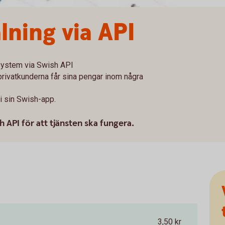
lning via API
 system via Swish API
t privatkunderna får sina pengar inom några
i sin Swish-app.
h API för att tjänsten ska fungera.
3,50 kr