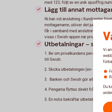
med 123, följt av en unik sjusiffrig nu
Lägg till annat mottag
Ni kan vid anslutning i Kundcenter företa
mottagarnamn, utöver det juridiska nam
får i samband med anslutning. Mottag
V
visas i Swish-appen när privatpersonen
Utbetalningar – så fun
Vi an
1. Be om privatkundens personnummer
webbp
till Swish.
förbä
2. Skicka utbetalningen (en- och en) via
F
R
3. Banken och Swish gör alla nödvändig
Du ka
4. Pengarna flyttas direkt från ert kont
under
5. En notis bekräftar utbetalningen i p