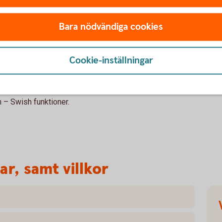
betalningarna med en Swish-
Bara nödvändiga cookies
Cookie-inställningar
etalningarna i internetbanken. Följ stegen:
h – Swish funktioner.
ar, samt villkor