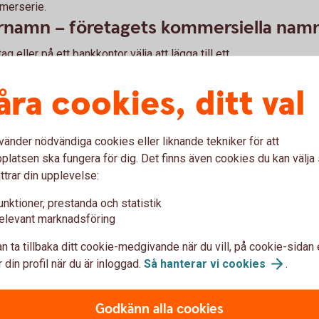
mmerserie.
arnamn – företagets kommersiella nam
g eller på ett bankkontor välja att lägga till ett
n som företaget har, till ert Swish-nummer som ni
arnamnet är företagets kommersiella namn och
åra cookies, ditt val
 tar emot utbetalningen.
gerar de
vänder nödvändiga cookies eller liknande tekniker för att
 och det mobilnummer som personen har kopplat
latsen ska fungera för dig. Det finns även cookies du kan välj
ttrar din upplevelse:
 Swish API till privatkunden.
unktioner, prestanda och statistik
elevant marknadsföring
a kontroller.
n ta tillbaka ditt cookie-medgivande när du vill, på cookie-sidan 
o till mottagarens konto.
 din profil när du är inloggad.
Så hanterar vi
cookies
.
rivatkundens Swish App.
Godkänn alla cookies