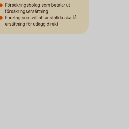
Försäkringsbolag som betalar ut
försäkringsersättning
Företag som vill att anställda ska få
ersättning för utlägg direkt