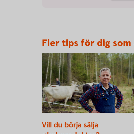
Fler tips för dig som
755652919
Vill du börja sälja