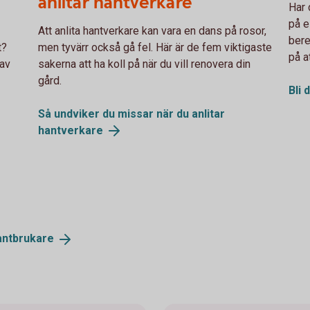
anlitar hantverkare
Har 
på e
Att anlita hantverkare kan vara en dans på rosor,
bere
t?
men tyvärr också gå fel. Här är de fem viktigaste
på a
 av
sakerna att ha koll på när du vill renovera din
gård.
Bli 
Så undviker du missar när du anlitar
hantverkare
antbrukare