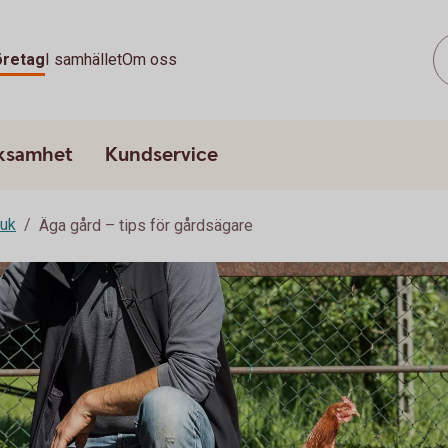
öretag
I samhället
Om oss
rksamhet
Kundservice
ruk
Äga gård – tips för gårdsägare