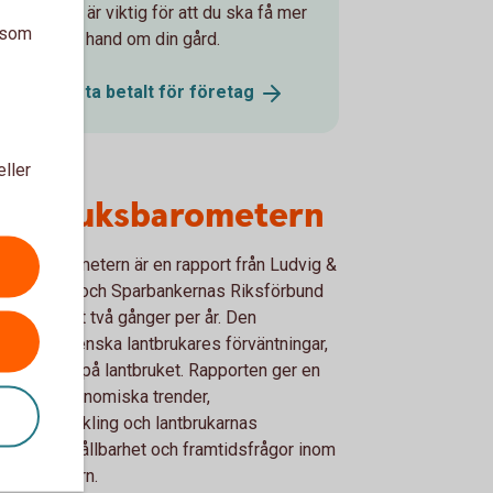
verksamhet är viktig för att du ska få mer
a som
id för att ta hand om din gård.
Betala och ta betalt för
företag
eller
antbruksbarometern
bruksbarometern är en rapport från Ludvig &
 Swedbank och Sparbankernas Riksförbund
kommer ut två gånger per år. Den
rsöker svenska lantbrukares förväntningar,
er och syn på lantbruket. Rapporten ger en
sikt av ekonomiska trender,
nadsutveckling och lantbrukarnas
ällning till hållbarhet och framtidsfrågor inom
brukssektorn.