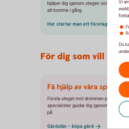
Vi an
hjälper dig igenom stegen som krävs för
webbp
att komma i gång.
förbä
Hur startar man ett
företag?
F
R
Du ka
under
För dig som vill skaff
Få hjälp av våra speciali
Första steget mot drömmen på landet är 
specialister guidar dig igenom processen 
på.
Gårdslån – köpa
gård