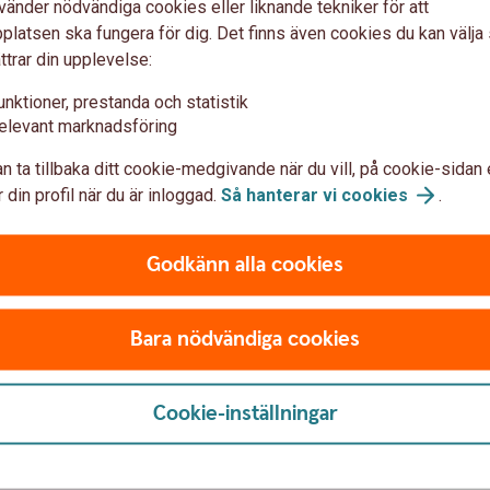
vänder nödvändiga cookies eller liknande tekniker för att
finansiera inköpen. Vi hjälper dig hitta den
latsen ska fungera för dig. Det finns även cookies du kan välj
bästa lösningen för dig.
t
ttrar din upplevelse:
Maskinfinansiering
unktioner, prestanda och statistik
elevant marknadsföring
n ta tillbaka ditt cookie-medgivande när du vill, på cookie-sidan 
 din profil när du är inloggad.
Så hanterar vi
cookies
.
a gård och leva lantliv
L
Godkänn alla cookies
Lant
Co,
som 
ster med att köpa din gård
Bara nödvändiga cookies
unde
plan
för många är att köpa sin egen gård. Våra
över
och ger dig tips på vad som är viktigt att tänka
Cookie-inställningar
mark
inst
lant