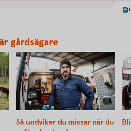
 är gårdsägare
621914182
109
Så undviker du missar när du
Bl