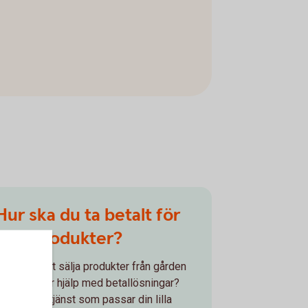
Hur ska du ta betalt för
dina produkter?
Har du börjat sälja produkter från gården
och behöver hjälp med betallösningar?
tt hitta en tjänst som passar din lilla