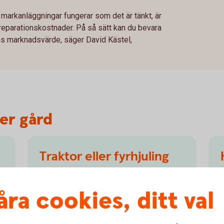
t markanläggningar fungerar som det är tänkt, är
h reparationskostnader. På så sätt kan du bevara
ens marknadsvärde, säger David Kästel,
er gård
Traktor eller fyrhjuling
till gården?
åra cookies, ditt val
På många gårdar används traktorer,
fyrhjulingar och andra maskiner för att
utföra arbetet. Det finns olika sätt att
A