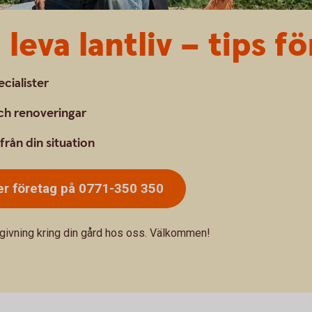
leva lantliv – tips f
cialister
och renoveringar
ifrån din situation
r företag på 0771-350 350
givning kring din gård hos oss. Välkommen!