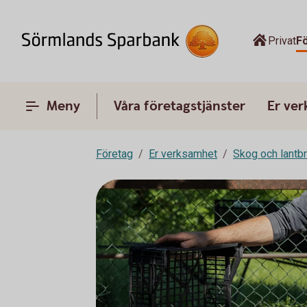
Privat
F
Meny
Våra företagstjänster
Er ve
Företag
Er verksamhet
Skog och lantb