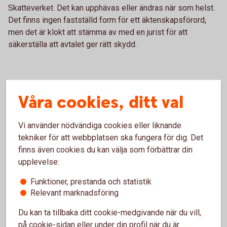
Skatteverket. Det kan upphävas eller ändras när som helst.
Det finns ingen fastställd form för ett äktenskapsförord,
men det är klokt att stämma av med en jurist för att
säkerställa att avtalet ger rätt skydd.
Juristens bästa tips
Våra cookies, ditt val
Skriv ett äktenskapsförord som gäller ditt företag när
Vi använder nödvändiga cookies eller liknande
du ska gifta dig eller när du startar dig bolag.
tekniker för att webbplatsen ska fungera för dig. Det
Glöm inte att gå igenom ert pensionssparande när ni
finns även cookies du kan välja som förbättrar din
gör äktenskapsförordet. Olika former av
upplevelse:
pensionssparande påverkas olika vid en skilsmässa.
Finns det fler delägare i bolaget – se till att ni har med
Funktioner, prestanda och statistik
ett krav på äktenskapsförord i ert aktieägaravtal.
Relevant marknadsföring
Tänk på att äktenskapsförordet kan få konsekvenser
för vad som händer när du eller din maka/make dör.
Du kan ta tillbaka ditt cookie-medgivande när du vill,
Se till att ni har följderna klara för er.
på cookie-sidan eller under din profil när du är