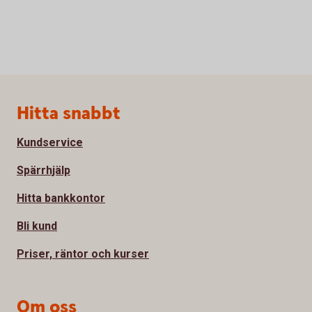
Sidfot
Hitta snabbt
Kundservice
Spärrhjälp
Hitta bankkontor
Bli kund
Priser, räntor och kurser
Om oss