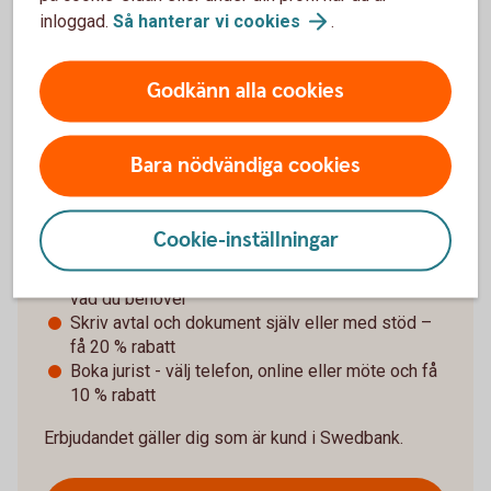
inloggad.
Så hanterar vi
cookies
.
Godkänn alla cookies
Juridisk hjälp när livet förändras
Ska du skilja dig och driver företag? Vår
Bara nödvändiga cookies
samarbetspartner Företagarens Jurist kan hjälpa till
– oavsett om du vill få en överblick, skriva juridiska
dokument eller boka rådgivning.
Cookie-inställningar
Gör en Livsbesiktning kostnadsfritt – få koll på
vad du behöver
Skriv avtal och dokument själv eller med stöd –
få 20 % rabatt
Boka jurist - välj telefon, online eller möte och få
10 % rabatt
Erbjudandet gäller dig som är kund i Swedbank.