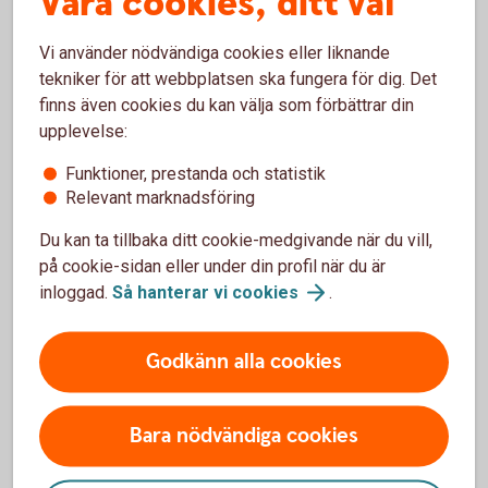
Våra cookies, ditt val
Blippa med mobilen
Vi använder nödvändiga cookies eller liknande
tekniker för att webbplatsen ska fungera för dig. Det
Betala med mobil, wearables eller
klocka
finns även cookies du kan välja som förbättrar din
upplevelse:
Funktioner, prestanda och statistik
Relevant marknadsföring
Du kan ta tillbaka ditt cookie-medgivande när du vill,
på cookie-sidan eller under din profil när du är
Spärra kort
inloggad.
Så hanterar vi
cookies
.
omgående
Godkänn alla cookies
Bara nödvändiga cookies
Borttappat eller stulet kort?