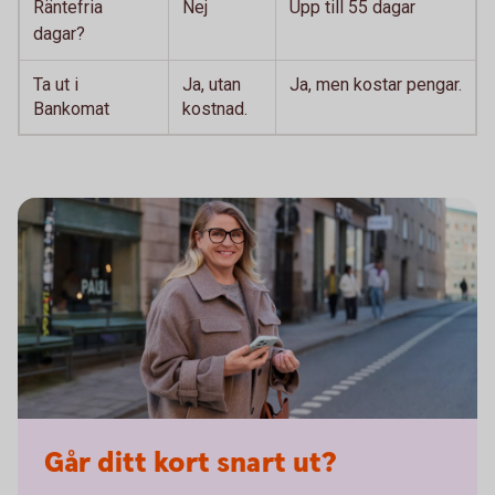
Räntefria
Nej
Upp till 55 dagar
dagar?
Ta ut i
Ja, utan
Ja, men kostar pengar.
Bankomat
kostnad.
Går ditt kort snart ut?