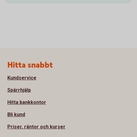
Sidfot
Hitta snabbt
Kundservice
Spärrhjälp
Hitta bankkontor
Bli kund
Priser, räntor och kurser