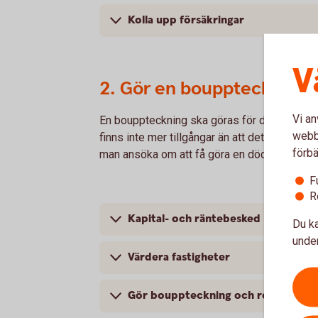
Kolla upp försäkringar
V
2. Gör en bouppteckning,
Vi an
En bouppteckning ska göras för dödsboet om 
webbp
finns inte mer tillgångar än att det räcker ti
förbä
man ansöka om att få göra en dödsboanmäl
F
R
Kapital- och räntebesked
Du ka
under
Värdera fastigheter
Gör bouppteckning och registrera 