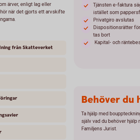
m ärver, enligt lag eller
Tjänsten e-faktura sä
r när det gjorts ett arvskifte
istället som pappersf
ingarna.
Privatgiro avslutas
Dispositionsrätter fö
tas bort
Kapital- och räntebe
dning från Skatteverket
Behöver du hj
föringar
Ta hjälp med bouppteckning
ingsavier
själv vad du behöver hjälp
Familjens Jurist.
r