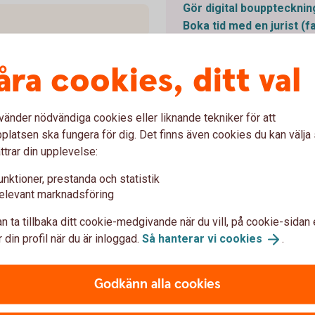
Gör digital bouppteckni
Boka tid med en jurist
(f
åra cookies, ditt val
 deklarera dödsbo
Vanliga fullmakt
vänder nödvändiga cookies eller liknande tekniker för att
det finns tillgångar i boet,
latsen ska fungera för dig. Det finns även cookies du kan välj
ll begravningskostnader kan
ttrar din upplevelse:
an hos socialnämnden.
Fullmakt dödsbo (PDF
Fördelningsblankett för 
unktioner, prestanda och statistik
elevant marknadsföring
n ta tillbaka ditt cookie-medgivande när du vill, på cookie-sidan 
 din profil när du är inloggad.
Så hanterar vi
cookies
.
Godkänn alla cookies
hos Skatteverket