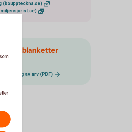
ng
(bouppteckna.se)
amiljensjurist.se)
er och blanketter
a som
)
utbetalning av arv
(PDF)
eller