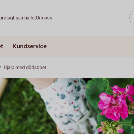
öretag
I samhället
Om oss
et
Kundservice
Hjälp med dödsboet