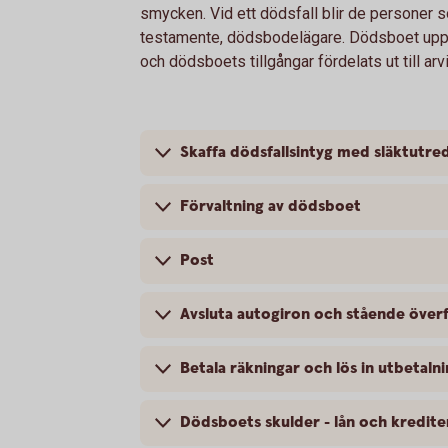
smycken. Vid ett dödsfall blir de personer so
testamente, dödsbodelägare. Dödsboet upphö
och dödsboets tillgångar fördelats ut till arv
Skaffa dödsfallsintyg med släktutre
Förvaltning av dödsboet
Post
Avsluta autogiron och stående över
Betala räkningar och lös in utbetaln
Dödsboets skulder - lån och kredite