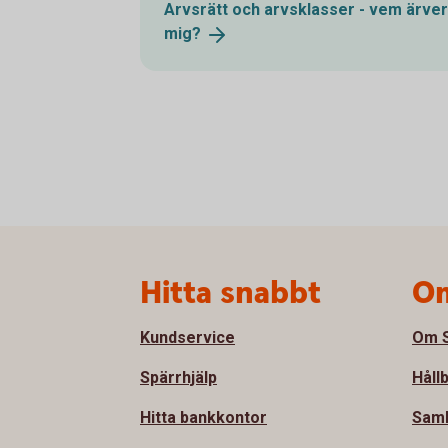
Arvsrätt och arvsklasser - vem ärver
mig?
Sidfot
Hitta snabbt
Om
Kundservice
Om S
Spärrhjälp
Håll
Hitta bankkontor
Sam