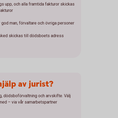
gs upp, och alla framtida fakturor skickas
akturor
r god man, förvaltare och övriga personer
sked skickas till dödsboets adress
älp av jurist?
, dödsboförvaltning och arvskifte. Välj
 med – via vår samarbetspartner