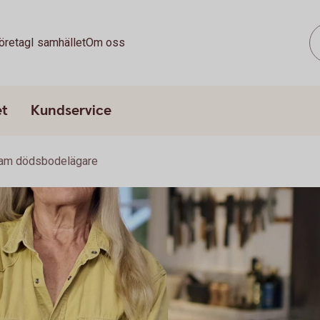
öretag
I samhället
Om oss
et
Kundservice
am dödsbodelägare