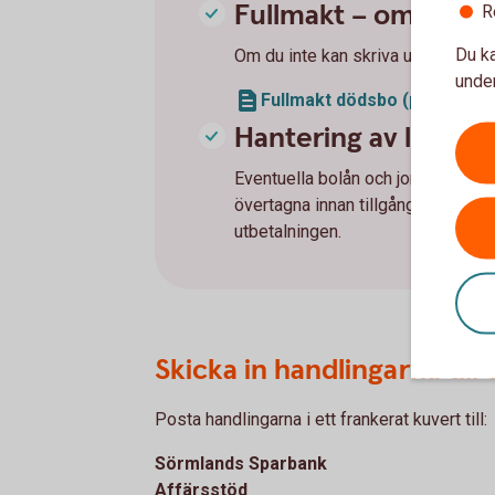
Fullmakt – om någon
R
Du ka
Om du inte kan skriva under själv k
under
Fullmakt dödsbo (pdf)
Hantering av lån och
Eventuella bolån och jordbrukskre
övertagna innan tillgångar kan be
utbetalningen.
Skicka in handlingarna till 
Posta handlingarna i ett frankerat kuvert till:
Sörmlands Sparbank
Affärsstöd