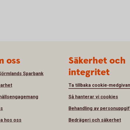
 oss
Säkerhet och
integritet
örmlands Sparbank
barhet
Ta tillbaka cookie-medgiva
hällsengagemang
Så hanterar vi cookies
ss
Behandling av personuppgif
a hos oss
Bedrägeri och säkerhet