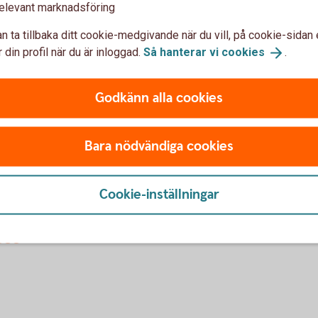
 annan företräder dig
elevant marknadsföring
n ta tillbaka ditt cookie-medgivande när du vill, på cookie-sidan 
rävs fullmakt i original.
 din profil när du är inloggad.
Så hanterar vi
cookies
.
 krediter – om det finns
Godkänn alla cookies
diter hos Sörmlands Sparbank behöver vara lösta eller
talas ut. Andra krediter hos oss löses i samband med
Bara nödvändiga cookies
Cookie-inställningar
oss