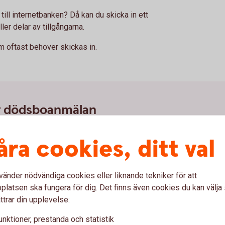
 till internetbanken? Då kan du skicka in ett
ller delar av tillgångarna.
 oftast behöver skickas in.
r dödsboanmälan
ler dödsboanmälan från kommunen).
åra cookies, ditt val
t finns
 har vunnit laga kraft.
för utbetalning av arv
vänder nödvändiga cookies eller liknande tekniker för att
latsen ska fungera för dig. Det finns även cookies du kan välj
dödsbodelägare.
ttrar din upplevelse:
talning av arv (pdf)
unktioner, prestanda och statistik