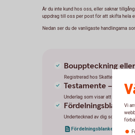
Är du inte kund hos oss, eller saknar tillgång
uppdrag till oss per post för att skifta hela e
Nedan ser du de vanligaste handlingarna som
Bouppteckning elle
Registrerad hos Skatteverket (el
V
Testamente – om de
Underlag som visar att testamentet
Fördelningsblankett 
Vi an
webbp
Undertecknad av dig som ensam 
förbä
Fördelningsblankett för utbe
F