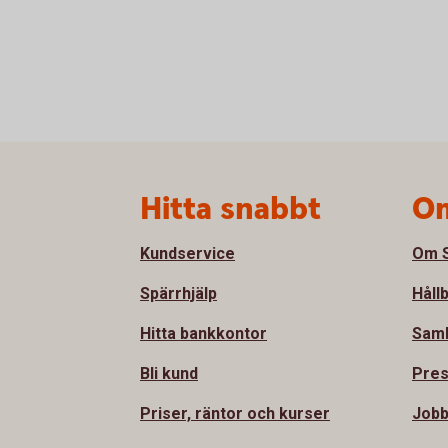
Sidfot
Hitta snabbt
Om
Kundservice
Om S
Spärrhjälp
Håll
Hitta bankkontor
Sam
Bli kund
Pre
Priser, räntor och kurser
Jobb