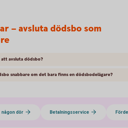
var – avsluta dödsbo som
re
m att avsluta dödsbo?
dsbo snabbare om det bara finns en dödsbodelägare?
 någon dör
Betalningsservice
Förde