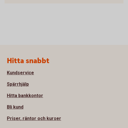
Sidfot
Hitta snabbt
Kundservice
Spärrhjälp
Hitta bankkontor
Bli kund
Priser, räntor och kurser