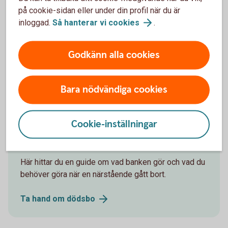
på cookie-sidan eller under din profil när du är
inloggad.
Så hanterar vi
cookies
.
Här hittar du blanketter för
fullmakter
Godkänn alla cookies
Fullmakter
dödsbo
Bara nödvändiga cookies
Cookie-inställningar
När en närstående gått bort
Här hittar du en guide om vad banken gör och vad du
behöver göra när en närstående gått bort.
Ta hand om
dödsbo