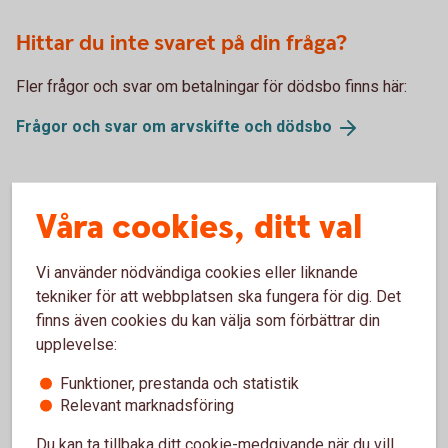
Hittar du inte svaret på din fråga?
Fler frågor och svar om betalningar för dödsbo finns här:
Frågor och svar om arvskifte och
dödsbo
Våra cookies, ditt val
Hanteringstid för
betalningsuppdrag
Vi använder nödvändiga cookies eller liknande
tekniker för att webbplatsen ska fungera för dig. Det
finns även cookies du kan välja som förbättrar din
Hanteringstiden för betalningsuppdrag, det vill säga
upplevelse:
hjälp att betala räkningar utställda till dödsboet, är 3-
5 arbetsdagar.
Funktioner, prestanda och statistik
Relevant marknadsföring
Du kan ta tillbaka ditt cookie-medgivande när du vill,