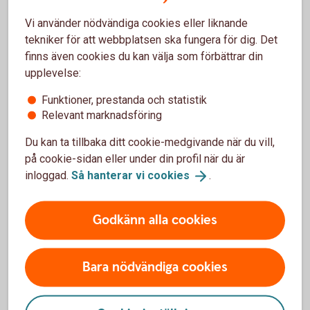
Privat – räntor, priser och
Vi använder nödvändiga cookies eller liknande
tekniker för att webbplatsen ska fungera för dig. Det
kurser
finns även cookies du kan välja som förbättrar din
upplevelse:
Räntor, kurser och priser för flera av våra tjänster
riktade till privatpersoner.
Funktioner, prestanda och statistik
Relevant marknadsföring
Räntor, priser och
kurser
Du kan ta tillbaka ditt cookie-medgivande när du vill,
på cookie-sidan eller under din profil när du är
inloggad.
Så hanterar vi
cookies
.
För att se detta innehåll behöver du först
Godkänn alla cookies
godkänna cookies för Funktioner, prestanda
och statistik.
Bara nödvändiga cookies
Inställningar för cookies