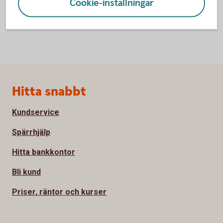
Cookie-inställningar
Sidfot
Hitta snabbt
Kundservice
Spärrhjälp
Hitta bankkontor
Bli kund
Priser, räntor och kurser