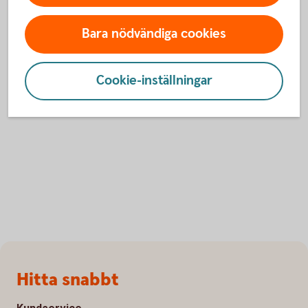
Kontakta oss
Bara nödvändiga cookies
Hitta bankkontor
Ring 0771-350 350
Cookie-inställningar
Anslut till internetbanken
Sidfot
Hitta snabbt