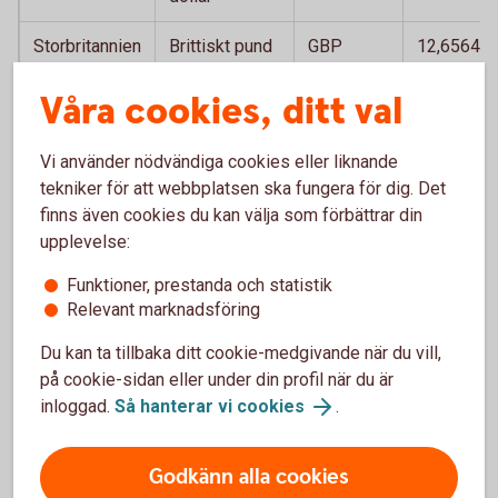
Storbritannien
Brittiskt pund
GBP
12,6564
Sydafrika
Sydafrikansk
ZAR
0,5730
Våra cookies, ditt val
rand
Vi använder nödvändiga cookies eller liknande
Thailand
Thailänsk bath
THB
0,2826
tekniker för att webbplatsen ska fungera för dig. Det
finns även cookies du kan välja som förbättrar din
Tjeckien
Tjeckisk krona
CZK
0,4481
upplevelse:
Turkiet
Turkisk lira
TRY
0,1959
Funktioner, prestanda och statistik
Relevant marknadsföring
Ungern
Ungersk forint
HUF
0,0297
Du kan ta tillbaka ditt cookie-medgivande när du vill,
USA
Amerikansk
USD
9,3978
på cookie-sidan eller under din profil när du är
dollar
inloggad.
Så hanterar vi cookies
.
Godkänn alla cookies