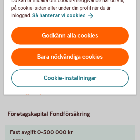
Du kan ta tillbaka ditt cookie-medgivande när du vill,
på cookie-sidan eller under din profil när du är
inloggad.
Så hanterar vi
cookies
.
Kapitalförsäkring och
direktpension
Godkänn alla cookies
Förutom för placering av företagets pengar kan
kapitalförsäkringen användas för att trygga pension för
Bara nödvändiga cookies
både företagaren och anställda, något som bidrar till att
behålla kompetenta och särskilt förtjänta medarbetare.
Cookie-inställningar
Företagskapital
Företagskapital Fondförsäkring
Fast avgift 0-500 000 kr