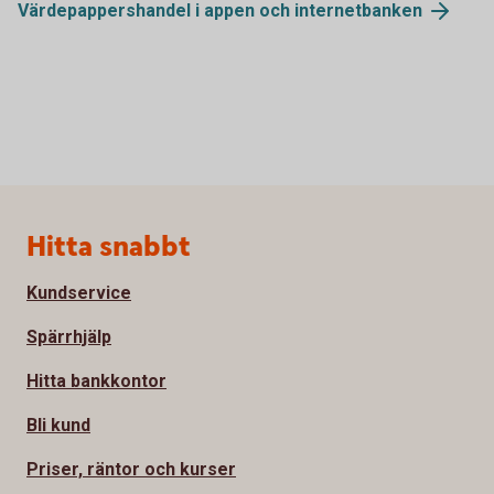
Värdepappershandel i appen och
internetbanken
Sidfot
Hitta snabbt
Kundservice
Spärrhjälp
Hitta bankkontor
Bli kund
Priser, räntor och kurser