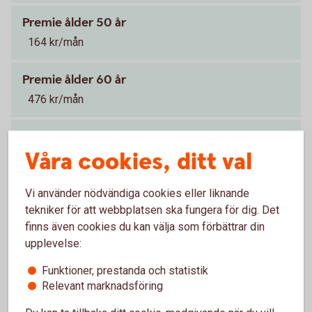
Premie ålder 50 år
164 kr/mån
Premie ålder 60 år
476 kr/mån
Premier
Våra cookies, ditt val
Vid försäkringsbelopp om 1 000 000 kr
1
Vi använder nödvändiga cookies eller liknande
Premien beror på ålder och valt
Tillbaka
1
tekniker för att webbplatsen ska fungera för dig. Det
försäkringsbelopp.
finns även cookies du kan välja som förbättrar din
upplevelse:
Individuell
livförsäkring
Funktioner, prestanda och statistik
Relevant marknadsföring