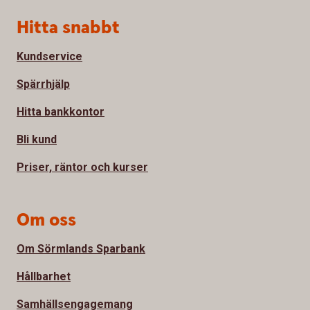
Sidfot
Hitta snabbt
Kundservice
Spärrhjälp
Hitta bankkontor
Bli kund
Priser, räntor och kurser
Om oss
Om Sörmlands Sparbank
Hållbarhet
Samhällsengagemang