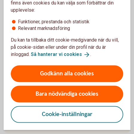
finns även cookies du kan välja som förbättrar din
upplevelse:
Funktioner, prestanda och statistik
Relevant marknadsföring
Du kan ta tillbaka ditt cookie-medgivande när du vill,
på cookie-sidan eller under din profil när du är
Two colleagues working in front of a computer
inloggad.
Så hanterar vi
cookies
.
Företagspaketet
Vårt paket innehåller de mest grundläggande
Godkänn alla cookies
banktjänsterna för dig som är entreprenör.
Företagspaketet
Bara nödvändiga cookies
Cookie-inställningar
Pris