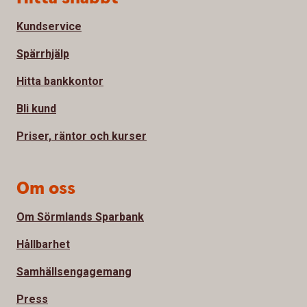
Kundservice
Spärrhjälp
Hitta bankkontor
Bli kund
Priser, räntor och kurser
Om oss
Om Sörmlands Sparbank
Hållbarhet
Samhällsengagemang
Press