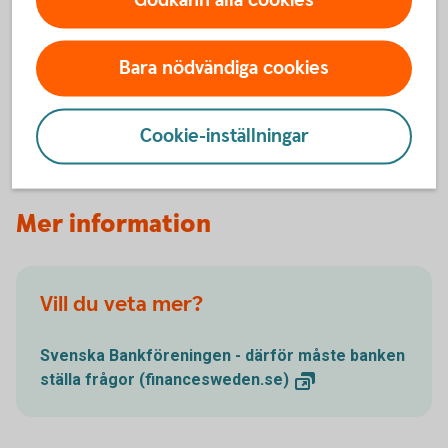
Godkänn alla cookies
innebär politisk utsatthet medför en ökad risk för att
utsättas för till exempel korruption eller mutbrott.
Bara nödvändiga cookies
Därför behöver vi veta om den verkliga huvudmannen är en
person i politisk utsatt ställning eller om huvudmannen har
en familjemedlem eller medarbetare som är PEP.
Cookie-inställningar
Mer information
Vill du veta mer?
Svenska Bankföreningen - därför måste banken
ställa frågor
(financesweden.se)