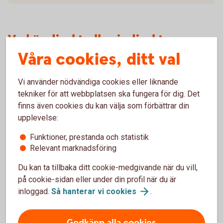
Vad är direkt eller indirekt
Våra cookies, ditt val
kontroll?
Direkt kontroll innebär att den verkliga huvudmannen har ett
Vi använder nödvändiga cookies eller liknande
direkt ägande eller kontroll i den juridiska personen. Indirekt
tekniker för att webbplatsen ska fungera för dig. Det
kontroll innebär att den verkliga huvudmannen utövar
finns även cookies du kan välja som förbättrar din
kontroll över en eller flera juridiska personer som i sin tur
upplevelse:
utövar kontroll över verksamheten.
Funktioner, prestanda och statistik
Relevant marknadsföring
Vem är en person i politiskt utsatt
Du kan ta tillbaka ditt cookie-medgivande när du vill,
ställning?
på cookie-sidan eller under din profil när du är
inloggad.
Så hanterar vi
cookies
.
PEP (Politically Exposed Person) är en person som har
eller har haft en viktig offentlig funktion inom en stat eller i
en internationell organisation. Yrken eller positioner som