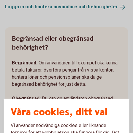
Logga in och hantera användare och
behörigheter
Begränsad eller obegränsad
behörighet?
Begränsad:
Om användaren till exempel ska kunna
betala fakturor, överföra pengar från vissa konton,
hantera löner och pensionsplaner ska du ge
begränsad behörighet för just detta.
Obegränsad:
Du kan ge användaren obegränsad
behörighet vilket innebär att användaren får full
Våra cookies, ditt val
tillgång till alla nuvarande och framtida konton, avtal
och ingående tjänster i internetbanken.
Vi använder nödvändiga cookies eller liknande
tekniker för att webbplatsen ska fungera för dig. Det