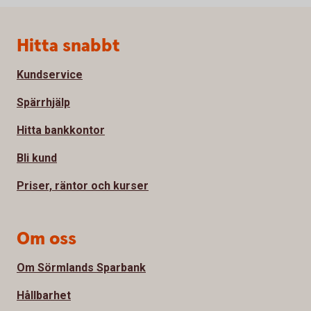
Sidfot
Hitta snabbt
Kundservice
Spärrhjälp
Hitta bankkontor
Bli kund
Priser, räntor och kurser
Om oss
Om Sörmlands Sparbank
Hållbarhet