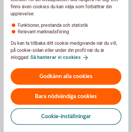
finns även cookies du kan välja som förbättrar din
upplevelse:
Vanliga frågor och svar
Funktioner, prestanda och statistik
Relevant marknadsföring
Du kan ta tillbaka ditt cookie-medgivande när du vill,
Jag kan inte göra det jag ska i internetbanken
på cookie-sidan eller under din profil när du är
inloggad.
Så hanterar vi
cookies
.
Vad betyder de olika statusarna i översikten
Användare i internetbanken?
Godkänn alla cookies
Varför får jag felmeddelande när jag försöker
lägga till en ny användare?
Bara nödvändiga cookies
Hur slutsignerar firmatecknaren avtalet för den
nya användaren?
Cookie-inställningar
Hur lång tid har firmatecknare på sig att