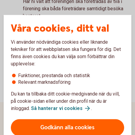
Har ni valt att föreningen ska företrädas av två i
förening ska båda företrädare samtidigt besöka
kontoret.
Våra cookies, ditt val
Läs mer om hur ni kommer igång med
internetbanken:
Vi använder nödvändiga cookies eller liknande
Information om behörigheter i
tekniker för att webbplatsen ska fungera för dig. Det
internetbanken.(se)
finns även cookies du kan välja som förbättrar din
upplevelse:
Funktioner, prestanda och statistik
Relevant marknadsföring
Du kan ta tillbaka ditt cookie-medgivande när du vill,
på cookie-sidan eller under din profil när du är
inloggad.
Så hanterar vi
cookies
.
Sidfot
Hitta snabbt
Godkänn alla cookies
Kundservice