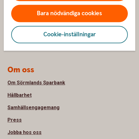
Spärrhjälp
Bara nödvändiga cookies
Hitta bankkontor
Bli kund
Cookie-inställningar
Priser, räntor och kurser
Om oss
Om Sörmlands Sparbank
Hållbarhet
Samhällsengagemang
Press
Jobba hos oss