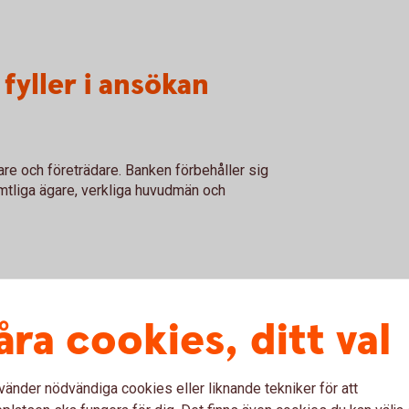
 fyller i ansökan
are och företrädare. Banken förbehåller sig
amtliga ägare, verkliga huvudmän och
t fylla i ansökan
åra cookies, ditt val
t tillfälle utan kan spara den och fortsätta
vänder nödvändiga cookies eller liknande tekniker för att
som möjligt. Vi behöver få förståelse för er