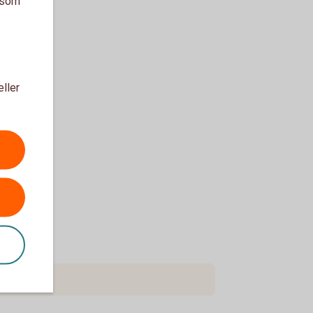
a som
eller