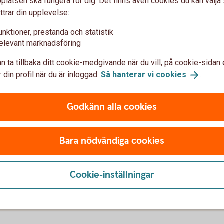
latsen ska fungera för dig. Det finns även cookies du kan välj
ta sätt.
ttrar din upplevelse:
unktioner, prestanda och statistik
elevant marknadsföring
sökan
n ta tillbaka ditt cookie-medgivande när du vill, på cookie-sidan 
 din profil när du är inloggad.
Så hanterar vi
cookies
.
internetbanken om du är privatkund i banken.
eddelanden så att du enkelt ser när vi hör av
Godkänn alla cookies
tt höra av oss via brev.
 att återkomma om vi behöver
om till exempel köpeavtal/överlåtelseavtal.
Bara nödvändiga cookies
nriktning på verksamheten kommer vi också
Cookie-inställningar
 företag?