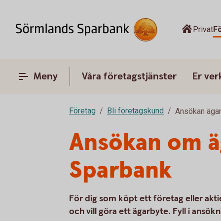
Privat
F
Meny
Våra företagstjänster
Er ve
Företag
Bli företagskund
Ansökan äga
Ansökan om äg
Sparbank
För dig som köpt ett företag eller ak
och vill göra ett ägarbyte. Fyll i ansö