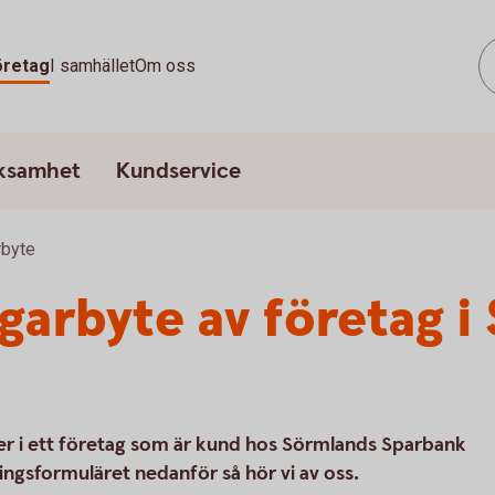
öretag
I samhället
Om oss
rksamhet
Kundservice
rbyte
arbyte av företag i
tier i ett företag som är kund hos Sörmlands Sparbank
kningsformuläret nedanför så hör vi av oss.