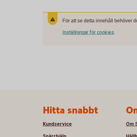
För att se detta innehåll behöver d
Inställningar för cookies
Sidfot
Hitta snabbt
Om
Kundservice
Om S
Spärrhjälp
Håll