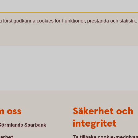
u först godkänna cookies för Funktioner, prestanda och statistik.
 oss
Säkerhet och
integritet
örmlands Sparbank
barhet
Ta tillbaka cookie-medgiva