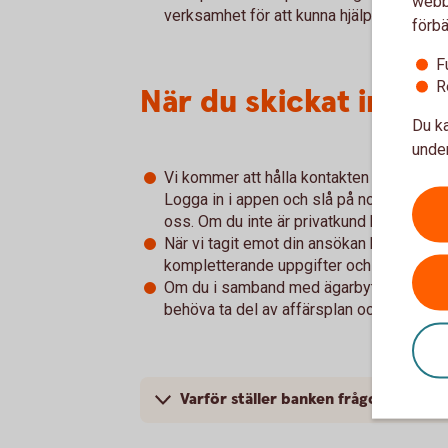
webbp
verksamhet för att kunna hjälpa er på bäs
förbä
F
R
När du skickat in an
Du ka
under
Vi kommer att hålla kontakten via appen/
Logga in i appen och slå på notiser för m
oss. Om du inte är privatkund kommer vi a
När vi tagit emot din ansökan kommer vi
kompletterande uppgifter och dokument s
Om du i samband med ägarbytet ändrar i
behöva ta del av affärsplan och budget.
Varför ställer banken frågor om ditt