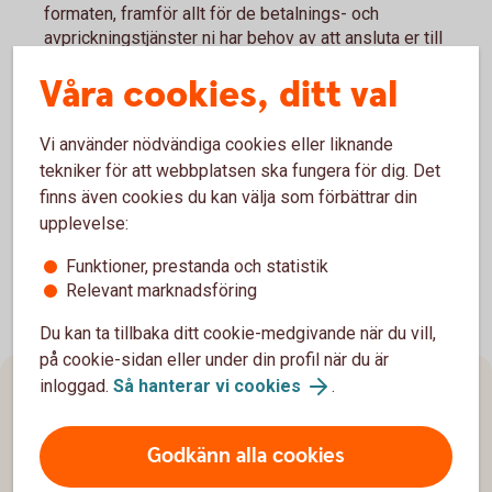
formaten, framför allt för de betalnings- och
avprickningstjänster ni har behov av att ansluta er till
avseende det nya formatet ISO20022
Våra cookies, ditt val
Kontakta ert bankkontor, Swedbank eller Sparbank för
att teckna avtal om det nya filformatet samt de
betaltjänster som är aktuella för ISO20022. Det gäller
Vi använder nödvändiga cookies eller liknande
även för kunder som redan idag använder någon av våra
tekniker för att webbplatsen ska fungera för dig. Det
filtjänster
finns även cookies du kan välja som förbättrar din
upplevelse:
Funktioner, prestanda och statistik
Relevant marknadsföring
Du kan ta tillbaka ditt cookie-medgivande när du vill,
på cookie-sidan eller under din profil när du är
inloggad.
Så hanterar vi cookies
.
Sidfot
Hitta snabbt
Godkänn alla cookies
Kundservice