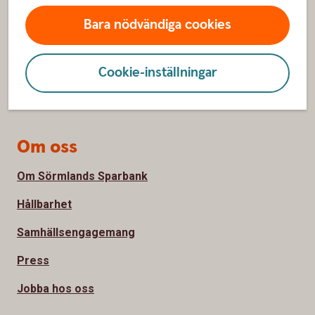
Spärrhjälp
Bara nödvändiga cookies
Hitta bankkontor
Bli kund
Cookie-inställningar
Priser, räntor och kurser
Om oss
Om Sörmlands Sparbank
Hållbarhet
Samhällsengagemang
Press
Jobba hos oss