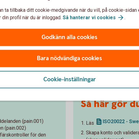
s ISO20022 2.0 and Swedbank Envelope
n ta tillbaka ditt cookie-medgivande när du vill, på cookie-sidan 
 din profil när du är inloggad.
Så hanterar vi
cookies
.
Godkänn alla cookies
bankernas kunder och tjänsteleverantörer
Bara nödvändiga cookies
en är korrekt implementerade enligt
tion Guidelines" (MIG).
Cookie-inställningar
Så här gör du
delanden (pain.001)
ISO20022 - Swed
Läs
n (pain.002)
Skapa konto och validera
färskontroller för den