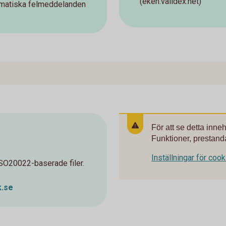
(eken.validex.net)
tomatiska felmeddelanden
För att se detta inne
Funktioner, prestanda
Inställningar för coo
ISO20022-baserade filer.
k.se