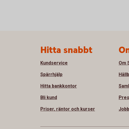
Sidfot
Hitta snabbt
Om
Kundservice
Om S
Spärrhjälp
Håll
Hitta bankkontor
Sam
Bli kund
Pre
Priser, räntor och kurser
Jobb