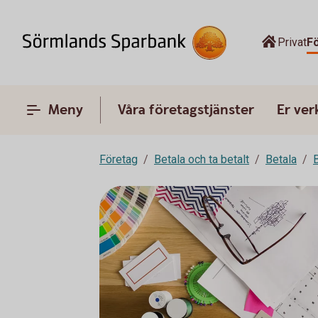
Privat
F
Meny
Våra företagstjänster
Er ve
Företag
Betala och ta betalt
Betala
B