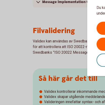
Message Implementation Guideline
Du ka
under
Filvalidering
Validex kan användas av Swedbank och spar
för att kontrollera att ISO 20022-meddeland
Swedbanks ”ISO 20022 Message Implementa
Så här går det till
Validex kontrollerar inkommande med
Validex skapar utgående meddelande
Valideringen innefattar syntax- och af