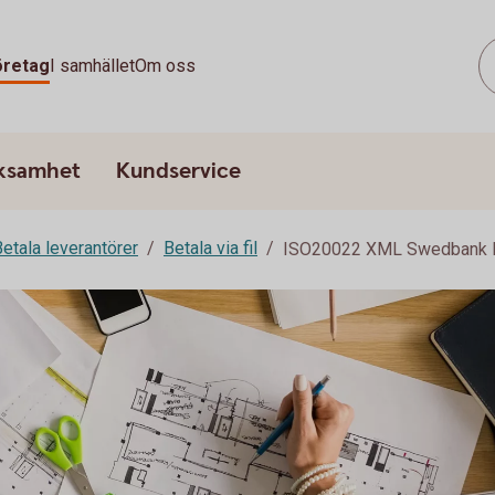
öretag
I samhället
Om oss
rksamhet
Kundservice
etala leverantörer
Betala via fil
ISO20022 XML Swedbank 