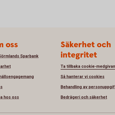
 oss
Säkerhet och
integritet
örmlands Sparbank
barhet
Ta tillbaka cookie-medgiva
hällsengagemang
Så hanterar vi cookies
ss
Behandling av personuppgif
a hos oss
Bedrägeri och säkerhet