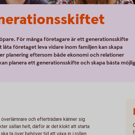
nerations­skiftet
rn köpare. För många företagare är ett generationsskifte
t låta företaget leva vidare inom familjen kan skapa
ver planering eftersom både ekonomi och relationer
 kan planera ett generationsskifte och skapa bästa möjli
e överlämnare och efterträdare känner sig
r sällan helt, därför är det klokt att starta
ska ta över behöver tid att växa in i rollen