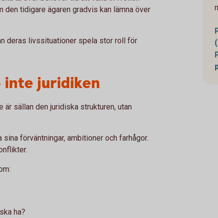
m den tidigare ägaren gradvis kan lämna över
n deras livssituationer spela stor roll för
 inte juridiken
 är sällan den juridiska strukturen, utan
a sina förväntningar, ambitioner och farhågor.
nflikter.
som:
 ska ha?