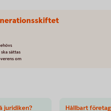
nerationsskiftet
behövs
 ska sättas
överens om
å juridiken?
Hållbart företa