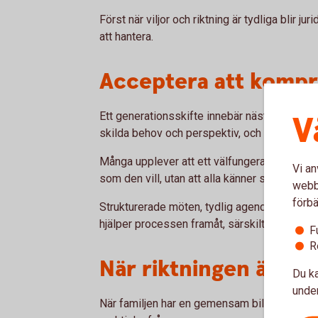
Först när viljor och riktning är tydliga blir 
att hantera.
Acceptera att komp
V
Ett generationsskifte innebär nästan alltid 
skilda behov och perspektiv, och processen
Många upplever att ett välfungerande generat
Vi an
som den vill, utan att alla känner sig hörda 
webbp
förbä
Strukturerade möten, tydlig agenda och do
hjälper processen framåt, särskilt när samta
F
R
När riktningen är satt
Du ka
under
När familjen har en gemensam bild av vägen 