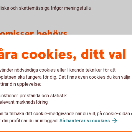
juridiska och skattemässiga frågor meningsfulla
romisser behövs
åra cookies, ditt val
avvägningar. Olika familjemedlemmar kan ha
 kräver ofta kompromisser.
ionsskifte inte innebär att någon får exakt
vänder nödvändiga cookies eller liknande tekniker för att
och kan acceptera helheten.
latsen ska fungera för dig. Det finns även cookies du kan välj
ttrar din upplevelse:
kumentation av vad man kommit överens om
len blir känslomässigt krävande.
unktioner, prestanda och statistik
elevant marknadsföring
 – gå vidare till struktur
n ta tillbaka ditt cookie-medgivande när du vill, på cookie-sidan 
 din profil när du är inloggad.
Så hanterar vi
cookies
.
framåt är det dags att arbeta vidare med de