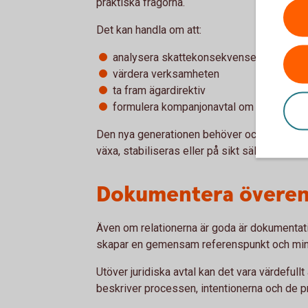
praktiska frågorna.
Det kan handla om att:
analysera skattekonsekvenser
värdera verksamheten
ta fram ägardirektiv
formulera kompanjonavtal om flera ska 
Den nya generationen behöver också ofta ty
växa, stabiliseras eller på sikt säljas vidare?
Dokumentera övere
Även om relationerna är goda är dokumentat
skapar en gemensam referenspunkt och mins
Utöver juridiska avtal kan det vara värdefu
beskriver processen, intentionerna och de pr