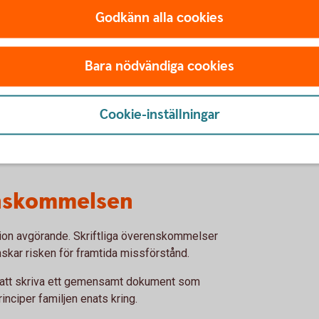
Godkänn alla cookies
Bara nödvändiga cookies
äga tillsammans
Cookie-inställningar
dliggöra sina ambitioner, ska verksamheten
nskommelsen
ion avgörande. Skriftliga överenskommelser
kar risken för framtida missförstånd.
llt att skriva ett gemensamt dokument som
inciper familjen enats kring.