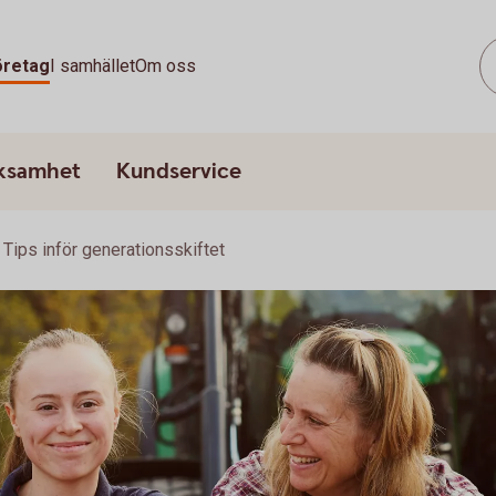
öretag
I samhället
Om oss
rksamhet
Kundservice
Tips inför generationsskiftet