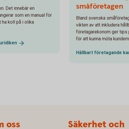
småföretagen
ften. Det innebär en
fungerar som en manual för
Bland svenska småföretag
 ha koll på i olika
vikten av att inkludera hå
företagarekonom ger tips 
för att kunna möta kundern
juridiken
Hållbart företagande ka
 oss
Säkerhet och