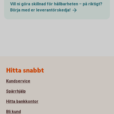
Vill ni göra skillnad för hållbarheten – på riktigt?
Börja med er
leverantörskedja!
Sidfot
Hitta snabbt
Kundservice
Spärrhjälp
Hitta bankkontor
Bli kund