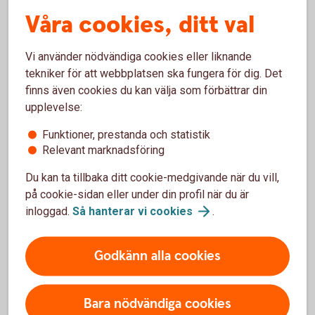
rapportering.
Våra cookies, ditt val
Vilket stöd som är relevant beror på företagets
verksamhet, behov och ambitionsnivå. Ni behöver inte
Vi använder nödvändiga cookies eller liknande
använda alla modeller. Börja med det som hjälper er att
tekniker för att webbplatsen ska fungera för dig. Det
strukturera och följa upp de frågor som är viktigast för
finns även cookies du kan välja som förbättrar din
företaget.
upplevelse:
Funktioner, prestanda och statistik
Gör mätningen till en del av
Relevant marknadsföring
verksamheten
Du kan ta tillbaka ditt cookie-medgivande när du vill,
på cookie-sidan eller under din profil när du är
Hållbarhetsmätning behöver inte vara ett separat projekt.
inloggad.
Så hanterar vi
cookies
.
När ni följer upp relevanta mål regelbundet blir
hållbarhetsarbetet en naturligare del av företagets
planering och utveckling.
Godkänn alla cookies
Börja med några få områden, följ utvecklingen och bygg
vidare efter hand. Då blir det lättare att se vad som faktiskt
Bara nödvändiga cookies
gör skillnad – för verksamheten och för omvärlden.