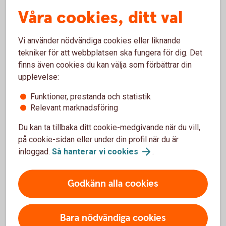
rapportering.
Våra cookies, ditt val
Vilket stöd som är relevant beror på företagets
verksamhet, behov och ambitionsnivå. Ni behöver inte
Vi använder nödvändiga cookies eller liknande
använda alla modeller. Börja med det som hjälper er att
tekniker för att webbplatsen ska fungera för dig. Det
strukturera och följa upp de frågor som är viktigast för
finns även cookies du kan välja som förbättrar din
företaget.
upplevelse:
Funktioner, prestanda och statistik
Gör mätningen till en del av
Relevant marknadsföring
verksamheten
Du kan ta tillbaka ditt cookie-medgivande när du vill,
på cookie-sidan eller under din profil när du är
Hållbarhetsmätning behöver inte vara ett separat projekt.
inloggad.
Så hanterar vi
cookies
.
När ni följer upp relevanta mål regelbundet blir
hållbarhetsarbetet en naturligare del av företagets
planering och utveckling.
Godkänn alla cookies
Börja med några få områden, följ utvecklingen och bygg
vidare efter hand. Då blir det lättare att se vad som faktiskt
Bara nödvändiga cookies
gör skillnad – för verksamheten och för omvärlden.