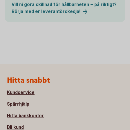
Vill ni göra skillnad för hållbarheten – på riktigt?
Börja med er
leverantörskedja!
Sidfot
Hitta snabbt
Kundservice
Spärrhjälp
Hitta bankkontor
Bli kund