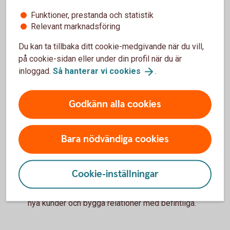
personuppgifter hanteras i webbshopen, eftersom
Funktioner, prestanda och statistik
företag behöver följa dataskyddsreglerna (GDPR).
Relevant marknadsföring
Hur ska kunderna hitta din
webbshop?
Du kan ta tillbaka ditt cookie-medgivande när du vill,
på cookie-sidan eller under din profil när du är
Att starta en webbshop är bara första steget. För att
inloggad.
Så hanterar vi
cookies
.
försäljningen ska ta fart behöver kunderna också hitta
till din sida.
Godkänn alla cookies
Det kan handla om att arbeta med:
- synlighet i sökmotorer
Bara nödvändiga cookies
- marknadsföring i sociala medier
- nyhetsbrev eller kundkommunikation
Cookie-inställningar
Många företag kombinerar flera olika kanaler för att nå
nya kunder och bygga relationer med befintliga.