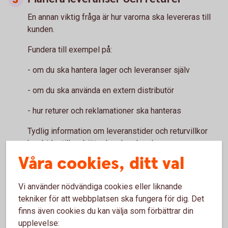
En annan viktig fråga är hur varorna ska levereras till
kunden.
Fundera till exempel på:
- om du ska hantera lager och leveranser själv
- om du ska använda en extern distributör
- hur returer och reklamationer ska hanteras
Tydlig information om leveranstider och returvillkor
kan bidra till en bättre kundupplevelse.
Ha koll på lagar och regler
Våra cookies, ditt val
E-handel omfattas av flera regelverk som är viktiga att
Vi använder nödvändiga cookies eller liknande
känna till. Till exempel gäller särskilda regler kring
tekniker för att webbplatsen ska fungera för dig. Det
information till kunder och ångerrätt vid distansköp.
finns även cookies du kan välja som förbättrar din
Det kan också vara viktigt att se över hur
upplevelse: