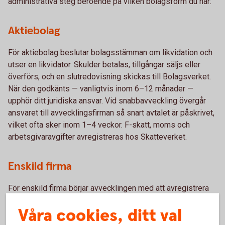
administrativa steg beroende på vilken bolagsform du har:
Aktiebolag
För aktiebolag beslutar bolagsstämman om likvidation och
utser en likvidator. Skulder betalas, tillgångar säljs eller
överförs, och en slutredovisning skickas till Bolagsverket.
När den godkänts — vanligtvis inom 6–12 månader —
upphör ditt juridiska ansvar. Vid snabbavveckling övergår
ansvaret till avvecklingsfirman så snart avtalet är påskrivet,
vilket ofta sker inom 1–4 veckor. F-skatt, moms och
arbetsgivaravgifter avregistreras hos Skatteverket.
Enskild firma
För enskild firma börjar avvecklingen med att avregistrera
F-skatt, moms och arbetsgivarregistrering hos
Våra cookies, ditt val
Skatteverket. Skulder och skatter betalas, en slutlig
deklaration lämnas in, och bokföringen sparas i minst sju år.