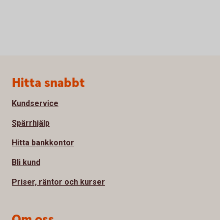
Sidfot
Hitta snabbt
Kundservice
Spärrhjälp
Hitta bankkontor
Bli kund
Priser, räntor och kurser
Om oss