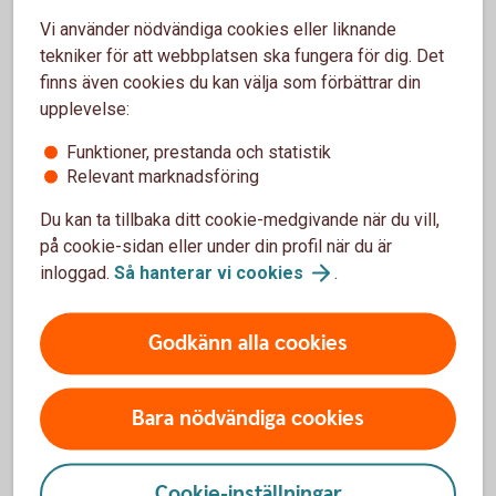
Ansvaret upphör när företaget är avregistrerat och
Vi använder nödvändiga cookies eller liknande
skulderna reglerade — ofta inom några veckor. Avtal som
tekniker för att webbplatsen ska fungera för dig. Det
bankkonton, hyreskontrakt och abonnemang avslutas.
finns även cookies du kan välja som förbättrar din
upplevelse:
Handelsbolag
Funktioner, prestanda och statistik
Relevant marknadsföring
I handelsbolag måste alla delägare vara överens om
avvecklingen. Bolaget avregistreras hos Bolagsverket,
Du kan ta tillbaka ditt cookie-medgivande när du vill,
skulder betalas och tillgångar säljs. Delägarna är personligt
på cookie-sidan eller under din profil när du är
ansvariga tills bolaget är avregistrerat och alla skulder är
inloggad.
Så hanterar vi
cookies
.
betalda. Därefter avslutas även F-skatt, moms och
arbetsgivaravgifter hos Skatteverket.
Godkänn alla cookies
Bara nödvändiga cookies
Behöver du hjälp med
juridiken?
Cookie-inställningar