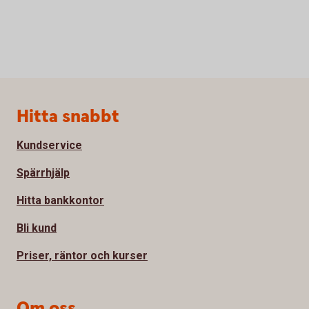
Sidfot
Hitta snabbt
Kundservice
Spärrhjälp
Hitta bankkontor
Bli kund
Priser, räntor och kurser
Om oss