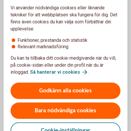
Ansvaret upphör när företaget är avregistrerat och
Vi använder nödvändiga cookies eller liknande
skulderna reglerade — ofta inom några veckor. Avtal som
tekniker för att webbplatsen ska fungera för dig. Det
bankkonton, hyreskontrakt och abonnemang avslutas.
finns även cookies du kan välja som förbättrar din
upplevelse:
Handelsbolag
Funktioner, prestanda och statistik
Relevant marknadsföring
I handelsbolag måste alla delägare vara överens om
avvecklingen. Bolaget avregistreras hos Bolagsverket,
Du kan ta tillbaka ditt cookie-medgivande när du vill,
skulder betalas och tillgångar säljs. Delägarna är personligt
på cookie-sidan eller under din profil när du är
ansvariga tills bolaget är avregistrerat och alla skulder är
inloggad.
Så hanterar vi
cookies
.
betalda. Därefter avslutas även F-skatt, moms och
arbetsgivaravgifter hos Skatteverket.
Godkänn alla cookies
Bara nödvändiga cookies
Behöver du hjälp med
juridiken?
Cookie-inställningar