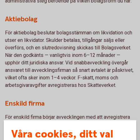
administrativa steg beroende på vilken bolagsform du har:
Aktiebolag
För aktiebolag beslutar bolagsstämman om likvidation och
utser en likvidator. Skulder betalas, tillgångar säljs eller
överförs, och en slutredovisning skickas till Bolagsverket.
När den godkänts — vanligtvis inom 6–12 månader —
upphör ditt juridiska ansvar. Vid snabbavveckling övergår
ansvaret till avvecklingsfirman så snart avtalet är påskrivet,
vilket ofta sker inom 1–4 veckor. F-skatt, moms och
arbetsgivaravgifter avregistreras hos Skatteverket.
Enskild firma
För enskild firma börjar avvecklingen med att avregistrera
F-skatt, moms och arbetsgivarregistrering hos
Våra cookies, ditt val
Skatteverket. Skulder och skatter betalas, en slutlig
deklaration lämnas in, och bokföringen sparas i minst sju år.