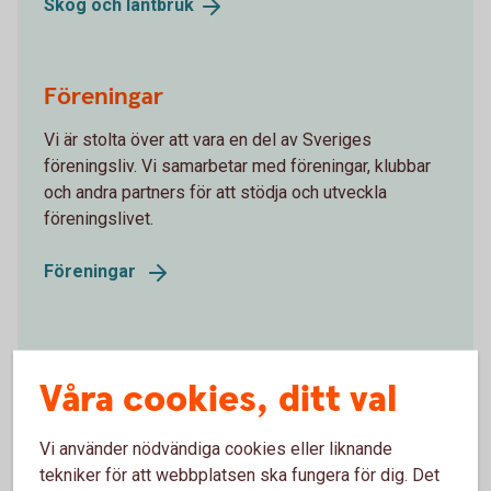
Skog och
lantbruk
Föreningar
Vi är stolta över att vara en del av Sveriges
föreningsliv. Vi samarbetar med föreningar, klubbar
och andra partners för att stödja och utveckla
föreningslivet.
Föreningar
Stiftelser
Våra cookies, ditt val
Vi hjälper dig med att bilda alla former av stiftelser,
och med kapitalförvaltning och administration.
Vi använder nödvändiga cookies eller liknande
tekniker för att webbplatsen ska fungera för dig. Det
Stiftelser