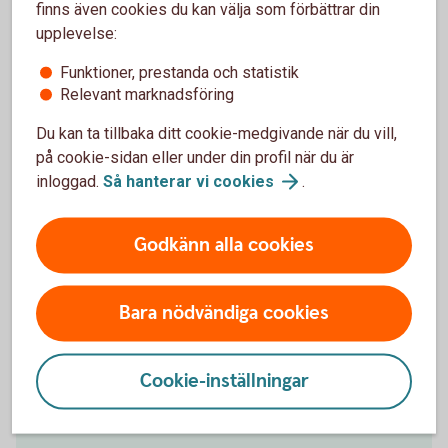
finns även cookies du kan välja som förbättrar din
upplevelse:
Funktioner, prestanda och statistik
Stora företag och institutioner
Relevant marknadsföring
Vi erbjuder skräddarsydda råd och enkla, effektiva
Du kan ta tillbaka ditt cookie-medgivande när du vill,
lösningar för din organisation.
på cookie-sidan eller under din profil när du är
inloggad.
Så hanterar vi
cookies
.
Stora företag och
institutioner
Godkänn alla cookies
Småföretag
Bara nödvändiga cookies
Vi finns här för att göra ditt företagande enklare och
tryggare. Med grundläggande tjänster och produkter
anpassade för just ditt behov.
Cookie-inställningar
Småföretag