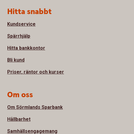
Sidfot
Hitta snabbt
Kundservice
Spärrhjälp
Hitta bankkontor
Bli kund
Priser, räntor och kurser
Om oss
Om Sörmlands Sparbank
Hållbarhet
Samhällsengagemang