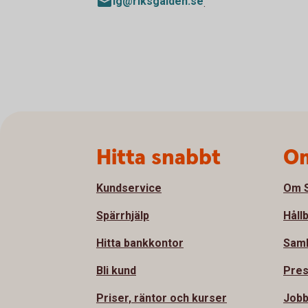
ig@riksgalden.se
.
Sidfot
Hitta snabbt
Om
Kundservice
Om S
Spärrhjälp
Håll
Hitta bankkontor
Sam
Bli kund
Pre
Priser, räntor och kurser
Jobb