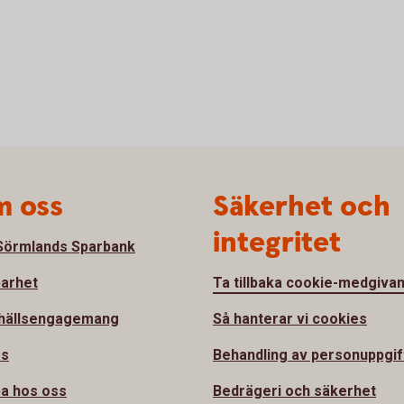
 oss
Säkerhet och
integritet
örmlands Sparbank
barhet
Ta tillbaka cookie-medgiva
hällsengagemang
Så hanterar vi cookies
ss
Behandling av personuppgif
a hos oss
Bedrägeri och säkerhet