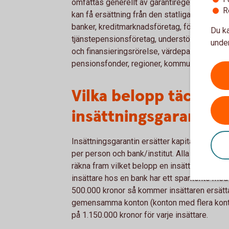
omfattas generellt av garantiregelverket, me
R
kan få ersättning från den statliga insättnin
banker, kreditmarknadsföretag, försäkrings-
Du ka
tjänstepensionsföretag, understödsföreningar
under
och finansieringsrörelse, värdepappersfonde
pensionsfonder, regioner, kommuner eller st
Vilka belopp täcks av
insättningsgarantin?
Insättningsgarantin ersätter kapital och ränt
per person och bank/institut. Alla insättnin
räkna fram vilket belopp en insättare har rätt 
insättare hos en bank har ett sparkonto med
500.000 kronor så kommer insättaren ersätta
gemensamma konton (konton med flera kont
på 1.150.000 kronor för varje insättare.