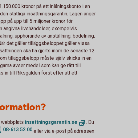
 1.150.000 kronor på ett inlåningskonto i en
ur den statliga insättningsgarantin. Lagen anger
lopp på upp till 5 miljoner kronor för
gen angivna livshändelser, exempelvis
alning, upphörande av anställning, bodelning,
När det gäller tilläggsbeloppet gäller vissa
nsättningen ska ha gjorts inom de senaste 12
om tilläggsbelopp måste själv skicka in en
ngarna avser medel som kan ge rätt till
in till Riksgälden först efter att ett
nformation?
ns webbplats
insattningsgarantin.se
. Du
08-613 52 00
eller via e-post på adressen