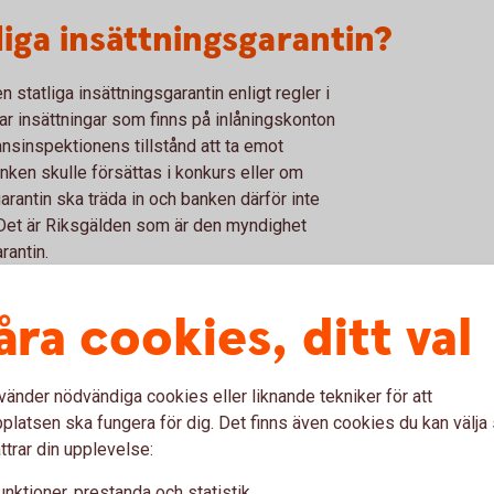
liga insättningsgarantin?
statliga insättningsgarantin enligt regler i
erar insättningar som finns på inlåningskonton
ansinspektionens tillstånd att ta emot
ken skulle försättas i konkurs eller om
arantin ska träda in och banken därför inte
 Det är Riksgälden som är den myndighet
rantin.
mfattas?
åra cookies, ditt val
s av den statliga insättningsgarantin. Du
vänder nödvändiga cookies eller liknande tekniker för att
or där olika inlåningskontotyper beskrivs.
latsen ska fungera för dig. Det finns även cookies du kan välj
en för olika inlåningskontoprodukter.
ttrar din upplevelse:
h näringsidkare/företag (inklusive dödsbon)
unktioner, prestanda och statistik