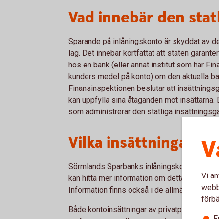
Vad innebär den stat
Sparande på inlåningskonto är skyddat av den 
lag. Det innebär kortfattat att staten garant
hos en bank (eller annat institut som har Fin
kunders medel på konto) om den aktuella ban
Finansinspektionen beslutar att insättningsg
kan uppfylla sina åtaganden mot insättarna.
som administrerar den statliga insättningsga
Vilka insättningar o
V
Sörmlands Sparbanks inlåningskonton omfatta
Vi an
kan hitta mer information om detta på de sid
webbp
Information finns också i de allmänna villkor
förbä
Både kontoinsättningar av privatpersoner oc
F