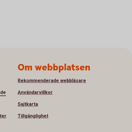
Om webbplatsen
Rekommenderade webbläsare
nde
Användarvillkor
Sajtkarta
ter
Tillgänglighet