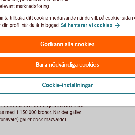
n det finns vissa typer av företag som inte
elevant marknadsföring
gsgarantin enligt lagen om insättningsgaranti:
 och återförsäkringsföretag,
n ta tillbaka ditt cookie-medgivande när du vill, på cookie-sidan 
, finansiella institut enligt lagen om bank-
 din profil när du är inloggad.
Så hanterar vi cookies
.
r och alternativa investeringsfonder,
atliga myndigheter.
Godkänn alla cookies
 den statliga
Bara nödvändiga cookies
a på inlåningskonto upp till 1.150.000 kronor
Cookie-inställningar
gar hos en bank/institut läggs samman för att
till i relation till den banken/institutet. Om en
 700.000 kronor och ett privatkonto med
s med 1.150.000 kronor. När det gäller
ohavare) gäller dock maxvärdet