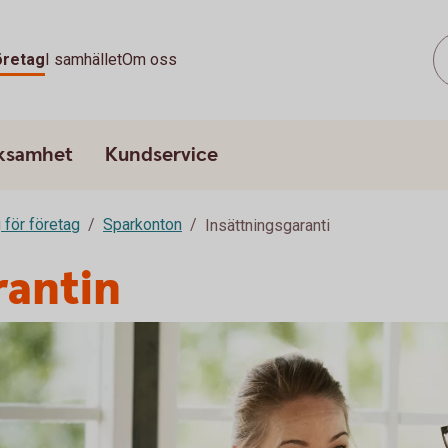
öretag
I samhället
Om oss
rksamhet
Kundservice
 för företag
Sparkonton
Insättningsgaranti
rantin