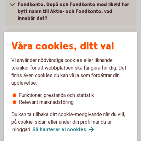
Fondkonto, Depå och Fondkonto med likvid har
bytt namn till Aktie- och Fondkonto, vad
innebär det?
Så fungerar Aktie- och Fondkonto för företag
Våra cookies, ditt val
Pris
Vi använder nödvändiga cookies eller liknande
tekniker för att webbplatsen ska fungera för dig. Det
Skatt på aktier, fonder och andra placeringar
finns även cookies du kan välja som förbättrar din
upplevelse:
Villkor och mer information
Funktioner, prestanda och statistik
Relevant marknadsföring
Du kan ta tillbaka ditt cookie-medgivande när du vill,
på cookie-sidan eller under din profil när du är
inloggad.
Så hanterar vi
cookies
.