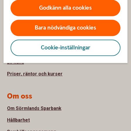
Godkänn alla cookies
Sidfot
Hitta snabbt
Bara nödvändiga cookies
Kundservice
Spärrhjälp
Cookie-inställningar
Hitta bankkontor
Bli kund
Priser, räntor och kurser
Om oss
Om Sörmlands Sparbank
Hållbarhet