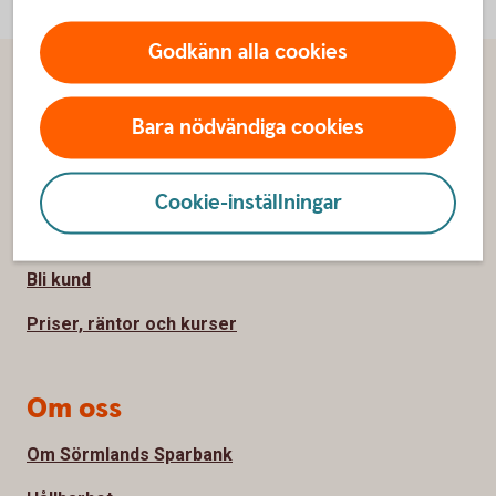
Godkänn alla cookies
Sidfot
Hitta snabbt
Bara nödvändiga cookies
Kundservice
Spärrhjälp
Cookie-inställningar
Hitta bankkontor
Bli kund
Priser, räntor och kurser
Om oss
Om Sörmlands Sparbank