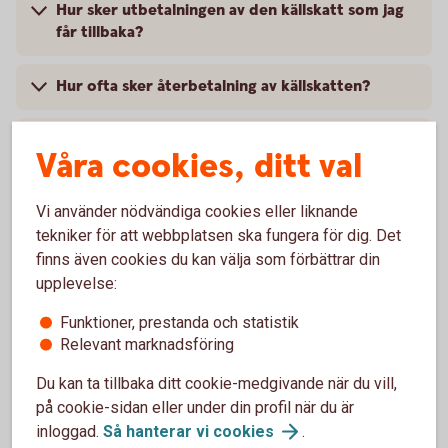
Hur sker utbetalningen av den källskatt som jag
får tillbaka?
Hur ofta sker återbetalning av källskatten?
Kan jag få ersättningen utbetalt till ett vanligt
Våra cookies, ditt val
konto utanför försäkringen?
Vi använder nödvändiga cookies eller liknande
Om jag avslutar min depåförsäkring, får jag ändå
tekniker för att webbplatsen ska fungera för dig. Det
ta del av eventuell återbetalning av utländsk
finns även cookies du kan välja som förbättrar din
källskatt?
upplevelse:
Vart vänder jag mig med frågor?
Funktioner, prestanda och statistik
Relevant marknadsföring
Du kan ta tillbaka ditt cookie-medgivande när du vill,
på cookie-sidan eller under din profil när du är
inloggad.
Så hanterar vi
cookies
.