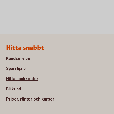
Sidfot
Hitta snabbt
Kundservice
Spärrhjälp
Hitta bankkontor
Bli kund
Priser, räntor och kurser