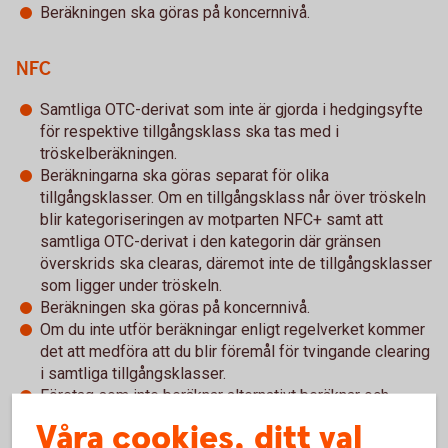
Beräkningen ska göras på koncernnivå.
NFC
Samtliga OTC-derivat som inte är gjorda i hedgingsyfte
för respektive tillgångsklass ska tas med i
tröskelberäkningen.
Beräkningarna ska göras separat för olika
tillgångsklasser. Om en tillgångsklass når över tröskeln
blir kategoriseringen av motparten NFC+ samt att
samtliga OTC-derivat i den kategorin där gränsen
överskrids ska clearas, däremot inte de tillgångsklasser
som ligger under tröskeln.
Beräkningen ska göras på koncernnivå.
Om du inte utför beräkningar enligt regelverket kommer
det att medföra att du blir föremål för tvingande clearing
i samtliga tillgångsklasser.
Företag som inte beräknar alternativt beräknar och
hamnar över en eller flera clearingtrösklar ska genast
Våra cookies, ditt val
notifiera ESMA och Finansinspektionen.