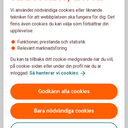
Om en icke-finansiell motpart är clearing-skyldig på grund
Vi använder nödvändiga cookies eller liknande
av något av ovanstående skäl kommer också övriga hårdare
tekniker för att webbplatsen ska fungera för dig. Det
EMIR-krav att gälla fullt ut, bland annat krav på ställande av
finns även cookies du kan välja som förbättrar din
säkerheter och rapporteringsskyldighet, se
upplevelse:
transaktionsrapportering
. Utför ni däremot
Funktioner, prestanda och statistik
beräkningarna enligt reglerna och inte överskrider nämnda
Relevant marknadsföring
tröskelbelopp behöver ni varken cleara eller följa övriga
riskbegränsande
åtgärder
.
Du kan ta tillbaka ditt cookie-medgivande när du vill,
på cookie-sidan eller under din profil när du är
inloggad.
Så hanterar vi
cookies
.
Godkänn alla cookies
Gränser för clearingtröskeln (i nominella
belopp):
Bara nödvändiga cookies
Klass av OTC-
Tröskelvärde
derivat