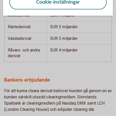
Cookie-inställningar
Kreditderivat
EUR 1 miljard
Aktiederivat
EUR 1 miljard
Räntederivat
EUR 3 miljarder
Valutaderivat
EUR 3 miljarder
Råvaru- och andra
EUR 4 miljarder
derivat
Bankens erbjudande
För att kunna cleara derivat behöver kunden gå genom en av
kunden särskilt utsedd clearingmedlem. Sörmlands
Sparbank är clearingmedlem på Nasdaq OMX samt LCH
(London Clearing House) och erbjuder clearing där.